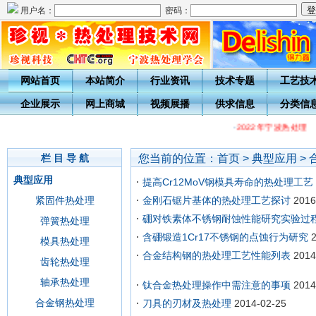
用户名：
密码：
网站首页
本站简介
行业资讯
技术专题
工艺技
企业展示
网上商城
视频展播
供求信息
分类信
·
2022年宁波热处理
您当前的位置：
首页
>
典型应用
>
栏 目 导 航
典型应用
提高Cr12MoV钢模具寿命的热处理工艺
紧固件热处理
金刚石锯片基体的热处理工艺探讨
2016
硼对铁素体不锈钢耐蚀性能研究实验过
弹簧热处理
含硼锻造1Cr17不锈钢的点蚀行为研究
模具热处理
合金结构钢的热处理工艺性能列表
2014
齿轮热处理
轴承热处理
钛合金热处理操作中需注意的事项
2014
合金钢热处理
刀具的刃材及热处理
2014-02-25