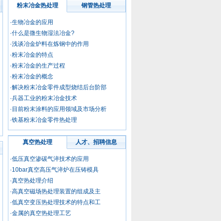
委员
粉末冶金热处理
钢管热处理
·生物冶金的应用
中国热处理行业
协会专家工作委
·什么是微生物湿法冶金?
员会委员 丘
·浅谈冶金炉料在炼钢中的作用
委员
·粉末冶金的特点
·粉末冶金的生产过程
中国热处理行业协
·粉末冶金的概念
会专家工作委员会
委员 潘
·解决粉末冶金零件成型烧结后台阶部
委员
·兵器工业的粉末冶金技术
·目前粉末涂料的应用领域及市场分析
中国热处理行业协
·铁基粉末冶金零件热处理
会专家工作委员会
委员 潘
委员
真空热处理
人才、招聘信息
·低压真空渗碳气淬技术的应用
中国热处理行业
·10bar真空高压气淬炉在压铸模具
协会专家工作委
员会委员 牟
·真空热处理介绍
委员
·高真空磁场热处理装置的组成及主
·低真空变压热处理技术的特点和工
中国热处理行业
·金属的真空热处理工艺
协会专家工作委