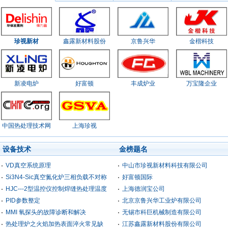
珍视新材
鑫露新材料股份
京鲁兴华
金楷科技
新凌电炉
好富顿
丰成炉业
万宝隆企业
中国热处理技术网
上海珍视
设备技术
金榜题名
VD真空系统原理
中山市珍视新材料科技有限公司
Si3N4-Sic真空氮化炉三相负载不对称
好富顿国际
HJC---2型温控仪控制焊缝热处理温度
上海德润宝公司
PID参数整定
北京京鲁兴华工业炉有限公司
MMI 氧探头的故障诊断和解决
无锡市科巨机械制造有限公司
热处理炉之火焰加热表面淬火常见缺
江苏鑫露新材料股份有限公司