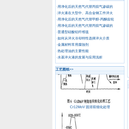
·用净化后的天然气代替丙烷气渗碳的
·淬火液在大型中、高合金钢工件淬火
·用净化后的天然气代替甲醇-丙酮齿轮
·用净化后的天然气代替丙烷气渗碳的
·普通型硅酸铝纤维毯
·如何从淬火冷却特性选择淬火介质
·金属材料常用腐蚀剂
·热处理油的主要性能
·水基淬火液的发展与应用浅析
工艺图纸
>>
Cr12MoV 固溶双细化处理