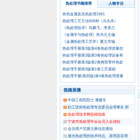
热处理书籍推荐
人物专访
·有色金属及其热处理1981
·热处理工艺方法600种（马永杰）
·《热处理技术》马鹏飞、李美兰
Cr12MoV 锻造加热曲线
·《金属学与热处理》朱兴元主编
·《金属热处理工艺学》夏立芳编
·热处理手册第3版第4卷热处理质量控
·热处理手册第3版第3卷热处理设备和
·热处理手册第3版第2卷典型零件热处
·热处理手册第3版第1卷工艺基础
·热处理手册(第四版)第4卷热处理质量
视频展播
SKH9模具钢热处理工艺图
中国工程院院士 潘建生
职工技协热处理专业委员会理事长 郭
热处理技术网投稿指南
宁波市热处理学会会员入会须知
会员用户完善注册信息通知
激光热处理的技术特点、原理及应用