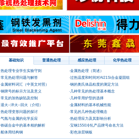
基础知识
普通热处理
感应热处理
化学热处理
·热处理专业学生实验守则
·金属热处理（简述）
·常见热处理问题与解答
·过热温度和时间对Al21Si合金凝固组
·金属材料词汇（中英文对照）
·钢的奥氏体晶粒度的测定方法
·钢牌号的标示方法及意义
·几种常见的热处理基本概念
·常见的加热缺陷及控制
·几种常用炉型的选择
·退火--淬火--回火（介绍）
·金属材料的基本机械性能
·热处理变形问题的探讨
·常见的几种热处理概念
·气氛与金属的化学反应
·热处理应力及其影响分析
·铁碳合金中的基本相的解析
·宝钢1550冷轧产品牌号命名方法
·船体用结构钢
·彩色涂层钢板