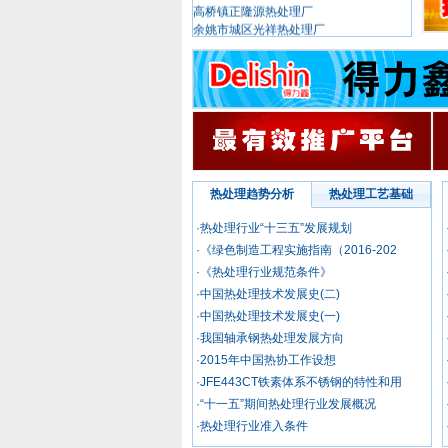
余姚市城区光祥热处理厂
宁波捷士泰金属热处理有限公司
宁波市岭南金属科技有限公司
宁波市鄞州高桥东海热处理厂
宁波安拓实业有限公司
江苏鑫露新材料股份有限公司
宁海县恒帅热处理厂
宁波陆信机械有限公司
浙东标准件有限公司
余姚市余姚镇永丰真空热处理厂
热处理趋势分析
热处理工艺基础
宁波海曙迪特贸易有限公司
宁波跃进汽车前桥有限公司
·热处理行业“十三五”发展规划
舟山市7412工厂
·《绿色制造工程实施指南（2016-202
宁波上工工具公司
宁海县新城金属化工有限公司
·《热处理行业规范条件》
宁波华一汽缝实业有限公司
·中国热处理技术发展史(二)
宁波天安（集团）股份有限公司
·中国热处理技术发展史(一)
余姚市震达精工机械有限公司
·我国轴承钢热处理发展方向
宁海县正新热处理厂
宁波北仑永利机械制造厂
·2015年中国热协工作设想
宁波市鄞州精艺机电厂
·JFE443CT铁素体系不锈钢的特性和用
奉化市瑞锋特种电炉厂
·“十一五”期间热处理行业发展概况
奉化市飞达光亮气氛电炉厂
·热处理行业准入条件
宁波北仑真空热处理一厂