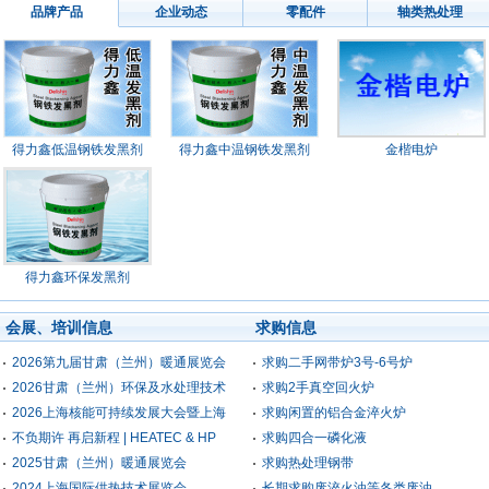
品牌产品
企业动态
零配件
轴类热处理
得力鑫低温钢铁发黑剂
得力鑫中温钢铁发黑剂
金楷电炉
得力鑫环保发黑剂
会展、培训信息
求购信息
2026第九届甘肃（兰州）暖通展览会
求购二手网带炉3号-6号炉
2026甘肃（兰州）环保及水处理技术
求购2手真空回火炉
2026上海核能可持续发展大会暨上海
求购闲置的铝合金淬火炉
不负期许 再启新程 | HEATEC & HP
求购四合一磷化液
2025甘肃（兰州）暖通展览会
求购热处理钢带
2024上海国际供热技术展览会
长期求购废淬火油等各类废油