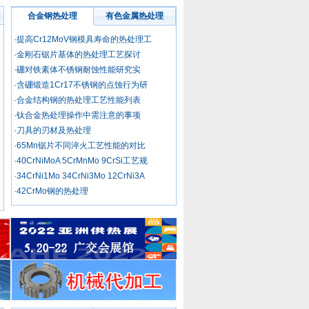
合金钢热处理
有色金属热处理
中国热处理行业
协会专家工作委
·提高Cr12MoV钢模具寿命的热处理工
员会委员 王
委员
·金刚石锯片基体的热处理工艺探讨
·硼对铁素体不锈钢耐蚀性能研究实
中国热处理行业
·含硼锻造1Cr17不锈钢的点蚀行为研
协会专家工作委
·合金结构钢的热处理工艺性能列表
员会委员 宋
·钛合金热处理操作中需注意的事项
委员
·刀具的刃材及热处理
·65Mn锯片不同淬火工艺性能的对比
中国热处理行业
协会专家工作委
·40CrNiMoA 5CrMnMo 9CrSi工艺规
员会委员 宋
·34CrNi1Mo 34CrNi3Mo 12CrNi3A
委员
·42CrMo钢的热处理
中国热处理行业
协会专家工作委
员会委员 盛
委员
中国热处理行业
协会专家工作委
员会委员 任