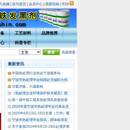
入收藏
|
设为首页
|
会员中心
|
我要投稿
|
RSS
装备
工艺材料
品牌推荐
中心
科普专栏
高级搜索
最新资讯
中国热处理行业协会宁波服务站
宁波市热处理学会组团赴无锡职大招
廿载淬炼，六届新程
《热处理企业环境保护技术规范》团
第一届中国工模具热处理高质量发展
骉热处理
战略合作伙伴——宁波瑞品热处理
战略合作伙伴——中山珍视
2024年度宁波市热处理学会代表会员
2025年6月13日-15日甘肃（兰州）暖
宁波市热处理学会简讯，团体标准宣
关于参加2024年9月15-19日赴俄罗斯