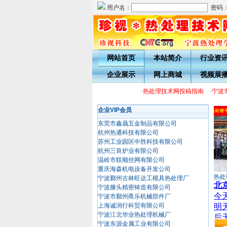
用户名：
密码
网站首页
本站简介
行业资
中山市珍视新材料科技有限公司
企业展示
网上商城
视频展
宁波城市职业技术学院
中国兵器科学研究院 宁波分院
·
热处理技术网投稿指南
·
宁波市
中国科学院宁波材料技术与工程研究
宁波瑞品轴承有限公司
企业VIP会员
东莞市鑫骉五金制品有限公司
杭州热通科技有限公司
苏州工业园区中胜科技有限公司
杭州三良炉业有限公司
温岭市联顺丝网有限公司
重庆海森机电设备开发公司
宁波鄞州古林旺达工模具热处理厂
2021中国可控气氛热处
宁波滕头精密铸造有限公司
宁波市鄞州甬乐机械部件厂
上海诚润行科贸有限公司
宁波江北华业热处理机械厂
宁波东源金属工业有限公司
高桥镇正隆源热处理厂