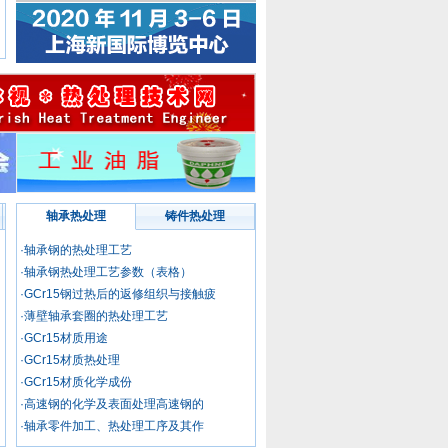
中国热处理行业
协会专家工作委
员会委员 徐
委员
中国热处理行业
协会专家工作委
员会委员 吴
委员
中国热处理行业协
会专家工作委员会
轴承热处理
铸件热处理
委员 吴
委员
·轴承钢的热处理工艺
·轴承钢热处理工艺参数（表格）
中国热处理行业
·GCr15钢过热后的返修组织与接触疲
协会专家工作委
·薄壁轴承套圈的热处理工艺
员会委员 魏
委员
·GCr15材质用途
·GCr15材质热处理
中国热处理行业协
·GCr15材质化学成份
会专家工作委员会
·高速钢的化学及表面处理高速钢的
委员 王
·轴承零件加工、热处理工序及其作
委员