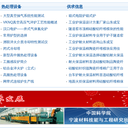
热处理设备
供求信息
大型真空抽气系统性能测试
箱式电阻炉箱式炉
VKNQ真空高压气淬炉工艺性能概述
工业炉保温设计方案厂家山东成宝
汉口电炉——井式气体氮化炉
隧道窑吊顶棉硅酸铝纤维模块的性能
常用炉型的选择
工业炉保温材料专业用于炉子隧道窑
洲联淬火介质冷却特性测试仪
工业炉耐火材料咨询山东成宝
闭式冷却塔
工业炉保温棉陶瓷纤维模块应用佳
新型高中频热处理设备
工业炉耐火保温选择硅酸铝耐火保温
工频感应炉简介
耐火保温材料首选硅酸铝制品陶瓷纤
铝合金淬火炉（立式）
硅酸铝针织毯陶瓷纤维棉广泛用于台
高频热处理设备
台车炉耐火保温材料首选硅酸铝纤维
网带式连续炉生产线
地面火炬保温材料用硅酸铝纤维棉保