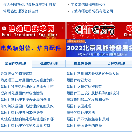
模具钢材热处理设备真空热处理炉
宁波陆信机械有限公司
常用热处理设备的选择
宁波海曙迪特贸易有限公司
紧固件热处理
弹簧热处理
模具热处理
齿轮热处理
·高频淬火的调节螺钉
·紧固件常用国内外材料的分析及应
·热处理工艺对紧固件疲劳强度的影
·紧固件标记方法
·紧固件预先热处理正火与退火工艺
·紧固件之螺钉标准规范
·提高磷化紧固件耐腐蚀性能
·紧固件工艺设计及模具详细的设计
·紧固件熟处理中淬火介质的选用
·螺纹铣削加工的发展和优势
·如何解决紧固件热处理的氢脆失效
·紧固件表面处理
·紧固件热处理与网带炉操作
·螺栓的热处理方法
·高强度螺栓的热处理与普通的有哪
·紧固件用不锈钢丝选材原则
·紧固件热处理的优势及质量控制
·紧固件表面处理的选择