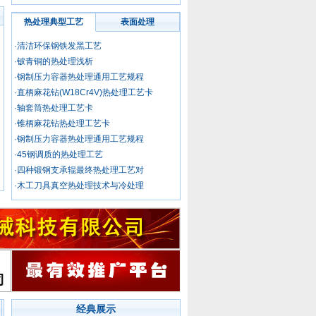
委员
热处理典型工艺
表面处理
中国热处理行业
·清洁环保钢铁发黑工艺
协会专家工作委
·铍青铜的热处理浅析
员会委员 张
委员
·钢制压力容器热处理通用工艺规程
·直柄麻花钻(W18Cr4V)热处理工艺卡
中国热处理行业
·轴套筒热处理工艺卡
协会专家工作委
·锥柄麻花钻热处理工艺卡
员会委员 远
·钢制压力容器热处理通用工艺规程
委员
·45钢调质的热处理工艺
中国热处理行业
·四种锻钢支承辊最终热处理工艺对
协会专家工作委
·木工刀具真空热处理技术与冷处理
员会委员 袁
委员
中国热处理行业
协会专家工作委
员会委员 余
委员
中国热处理行业
经典展示
协会专家工作委