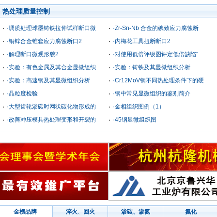
热处理质量控制
·调质处理球墨铸铁拉伸试样断口微
·Zr-Sn-Nb 合金的碘致应力腐蚀断
·铜锌合金锥套应力腐蚀断口2
·内梅花工具扭断断口2
·解理断口微观形貌2
·对使用低倍评级图评定低倍缺陷“
·实验：有色金属及其合金显微组织
·实验：铸铁及其显微组织分析
·实验：高速钢及其显微组织分析
·Cr12MoV钢不同热处理条件下的硬
·晶粒度检验
·钢中常见显微组织的鉴别简介
·大型齿轮渗碳时网状碳化物形成的
·金相组织图例（1）
·改善冲压模具热处理变形和开裂的
·45钢显微组织图
金榜品牌
淬火
、
回火
渗碳、渗氮
氮化