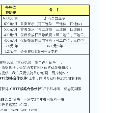
每标位
备
注
）
赞助费
6
000元
/月
所有页面显示
6
00
元
/
月
首页显示（可二连位，三连位，四连位）
5
00
元
/
月
首页显示（可二连位，三连位，四连位）
4
00
元
/月
仅所投放栏目导航页（可二连位，三连位）
400
元
/月
仅所投放栏目内容页（可二连位，三连位）
16
00
元
/
年
3600
元
/
3
年
1.2
万
/
年
企业在
CHTE
网
开设专栏
资格认证（营业执照、生产许可证等）；
用原则执行，先签约者有同区位置优先选择权；
方提供，我方只提供简单
gif
动画、图片制作；
HTE
战略合作伙伴
”证书，同时可获得标志同期限使用
获得“
CHTE
战略合作伙伴
”证书和标牌，标志同期限
金牌会员
”证书，一次交
3
年年费可标牌一块；
龙嘉苑7-401室
。
-mail
：
free918@163.com；