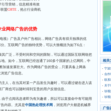
术引导营销，信息精准有效
略联盟
CHTE
，抢占行业商机
专业网络广告的优势
视）广告及户外广告相比，网络广告具有得天独厚的优
部分。互联网广告的独特优势，可以大致概括为如下6点：
极其广泛，不受时间和空间的限制，可以通过国际互联网络把
相关
各地。如今，互联网已经连通了160多个国家的上亿网民，中
不断加速发展壮大。作为网络广告的受众，只要具备上网条
宁波
意浏览广告信息。
合作
联系
的主人，在当其对某一产品发生兴趣时，可以通过键击进入该
关于
而厂商也可以随时得到宝贵的用户反馈信息。
珍视
珍视
，由于点阅讯息者即为有兴趣者，所以可以直接命中有可能用
广告内容。尤其是
中国热处理技术网
，浏览用户大都是机械界
广告