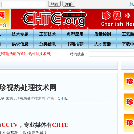
加
：
讯
技术专题
工艺技术
典型应用
质量控制
工艺
播
供求信息
分类信息
书籍推荐
人才资源
下载
评选活动的通知
·
热处理技术网投稿指南
·
宁波市热处理学会会员入会须知
·会员用户
站内搜索：
珍视热处理技术网
4-09 来源：珍视热处理技术网 作者：
CHTE
有
CCTV
，专业媒体有
CHTE
技术为基础，以信息为导向