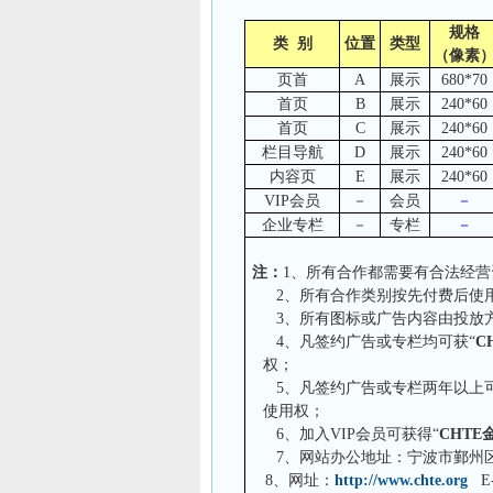
规格
类
别
位置
类型
（像素
页首
A
展示
6
80
*7
0
首页
B
展示
240
*
60
首页
C
展示
240
*60
栏目导航
D
展示
240
*60
内容页
E
展示
240
*60
VIP
会员
－
会员
－
企业专栏
－
专栏
－
注：
1
、所有合作都需要有合法经营
2
、所有合作类别按先付费后使
3
、所有图标或广告内容由投放
4
、凡签约广告或专栏均可获“
C
权；
5
、凡签约广告或专栏两年以上可
使用权；
6
、加入
VIP
会员可获得“
CHTE
7
、网站办公地址：宁波市鄞州区云
8
、网址：
http://www.chte.org
E