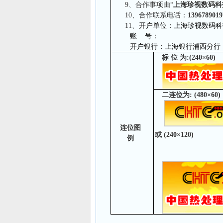
9
、合作事项由“
上海珍视数码科
10
、合作联系电话：
1396789019
11
、
开户单位：上海珍视数码科
账 号：
开户银行：上海银行浦西分行
标 位 为
:(240
×
60)
二连位为
: (480
×
60
连位图
或
(240
×
120)
例