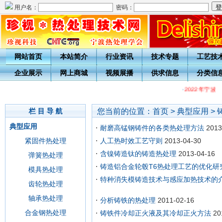
用户名：
密码：
网站首页
本站简介
行业资讯
技术专题
工艺技
企业展示
网上商城
视频展播
供求信息
分类信
·
2022年宁波
您当前的位置：
首页
>
典型应用
>
栏 目 导 航
典型应用
耐磨高锰钢铸件的各类热处理方法
2013
紧固件热处理
人工热时效工艺守则
2013-04-30
含镍铸造钛的铸造热处理
2013-04-16
弹簧热处理
铸造铝合金轮毂T6热处理工艺的优化研
模具热处理
特种消失模铸造技术与感应加热技术的
齿轮热处理
轴承热处理
分析铸铁的热处理
2011-02-16
合金钢热处理
铸铁件冷却正火液及其冷却正火方法
20