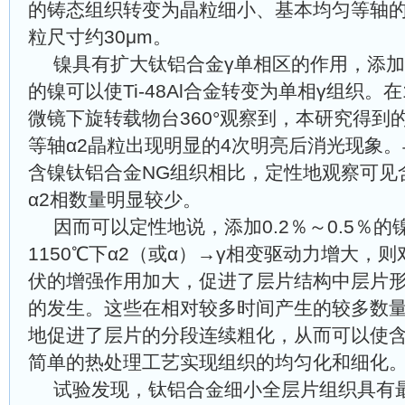
的铸态组织转变为晶粒细小、基本均匀等轴的
粒尺寸约30μm。
镍具有扩大钛铝合金γ单相区的作用，添加(
的镍可以使Ti-48Al合金转变为单相γ组织。
微镜下旋转载物台360°观察到，本研究得到
等轴α2晶粒出现明显的4次明亮后消光现象
含镍钛铝合金NG组织相比，定性地观察可见
α2相数量明显较少。
因而可以定性地说，添加0.2％～0.5％
1150℃下α2（或α）→γ相变驱动力增大，
伏的增强作用加大，促进了层片结构中层片
的发生。这些在相对较多时间产生的较多数
地促进了层片的分段连续粗化，从而可以使
简单的热处理工艺实现组织的均匀化和细化
试验发现，钛铝合金细小全层片组织具有