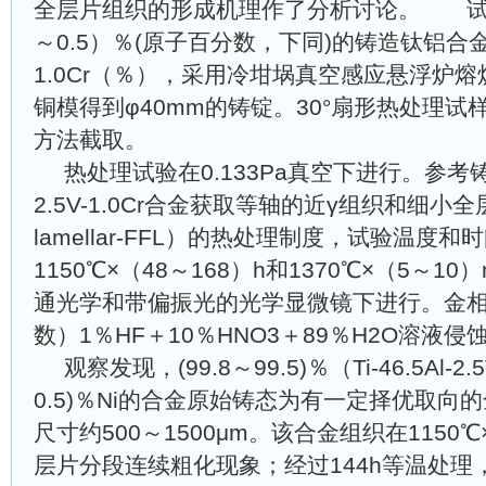
全层片组织的形成机理作了分析讨论。 试验
～0.5）％(原子百分数，下同)的铸造钛铝合金Ti-46
1.0Cr（％），采用冷坩埚真空感应悬浮炉
铜模得到φ40mm的铸锭。30°扇形热处理
方法截取。
热处理试验在0.133Pa真空下进行。参考铸造热
2.5V-1.0Cr合金获取等轴的近γ组织和细小全层片组
lamellar-FFL）的热处理制度，试验温度
1150℃×（48～168）h和1370℃×（5～1
通光学和带偏振光的光学显微镜下进行。金
数）1％HF＋10％HNO3＋89％H2O溶液侵
观察发现，(99.8～99.5)％（Ti-46.5Al-2.
0.5)％Ni的合金原始铸态为有一定择优取向
尺寸约500～1500μm。该合金组织在1150
层片分段连续粗化现象；经过144h等温处理