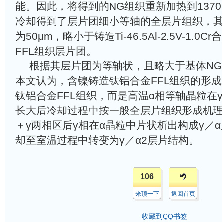
能。因此，将得到的NG组织重新加热到1370℃
冷却得到了层片团细小等轴的全层片组织，
为50μm，略小于铸造Ti-46.5Al-2.5V-1.
FFL组织层片团。
根据其层片团为等轴状，且略大于基体NG
本文认为，含镍铸造钛铝合金FFL组织的形
钛铝合金FFL组织，而是高温α相等轴晶粒在
长大后冷却过程中按一般全层片组织形成机理
＋γ两相区后γ相在α晶粒中片状析出构成γ／
却至室温过程中转变为γ／α2层片结构。
106
来顶一下
返回首页
收藏到QQ书签