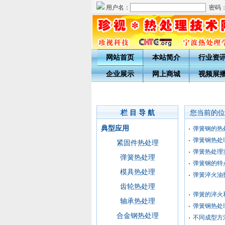
用户名：
密码
网站首页
本站简介
行业资
企业展示
网上商城
视频展
栏 目 导 航
您当前的位
典型应用
弹簧钢的热
弹簧钢热处
紧固件热处理
弹簧热处理
弹簧热处理
弹簧钢的特
模具热处理
弹簧淬火油
齿轮热处理
弹簧的淬火
轴承热处理
弹簧钢热处
合金钢热处理
不同成型方