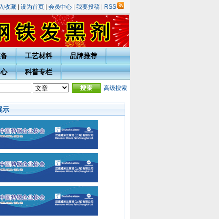
入收藏
|
设为首页
|
会员中心
|
我要投稿
|
RSS
装备
工艺材料
品牌推荐
中心
科普专栏
年庆表彰评选活动的通知
·
热处理技术网投稿指南
高级搜索
·
宁波市热处理学会会员入会须知
·会
展示