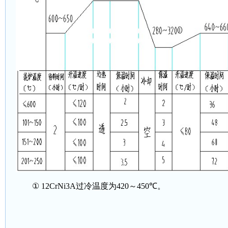
①
12CrNi3A
过冷温度为
420
～
450
℃。