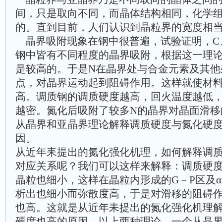
间，只是取向不同，而晶体结构相同，化学
的。直到目前，人们认识到晶粒界的宽度相
晶界吸附现象在钢中很普遍，试验证明，C
钢中皆有不同程度的晶界吸附，根据这一理论
是较高的。于是N在晶界处与合金元素及其他
点，对晶界运动起到阻碍作用。这样就使材
高。调质钢的调质硬度越高，回火温度越低
越密。氮化后吸附了较多N的晶界对晶面滑移
从晶界和亚晶界理论解释调质硬度与氮化硬
因。
从近年耒提出的氮化强化机理，如何解释调
对应关系呢？我们可以这样来解释：调质硬
晶粒也细小，这样在晶粒内形成的G－P区及α〞
析出也细小而弥散度高，于是对滑移的阻碍
也高。这就是从近年耒提出的氮化强化机理
硬度也高的原因。以上两种理论，一个从晶