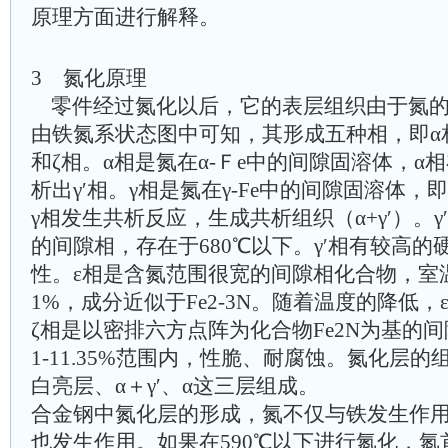
原理方面进行解释。
3 氮化原理
零件经过氮化以后，它的表层组织由于氮
由铁氮系状态图中可知，其形成五种相，即α相
和ζ相。α相是氮在α-Ｆe中的间隙固溶体，α
析出γ′相。γ相是氮在γ-Fe中的间隙固溶体
γ相发生共析反应，生成共析组织（α+γ′）。
的间隙相，存在于680℃以下。γ′相有较高的硬
性。ε相是含氮范围很宽的间隙相化合物，室温时含
1%，成分近似于Fe2-3N。随着温度的降低，
ζ相是以密排六方点阵为化合物Fe2N为基的间
1-11.35%范围内，性脆、耐腐蚀。氮化层
白亮层、α＋γ′、α这三层组成。
合金钢中氮化层的形成，氮不仅与铁发生作
也发生作用。如果在590℃以下进行氮化，氮首