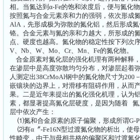
相。当氮达到α-Fe的饱和浓度后，便与氮化
按照氮与合金元素亲和力的强弱，依次形成氮化
AlA，先形成极为弥散的氮化铝，然后形成
铬。合金元素与氮的亲和力越大，所形成的
点、硬度也越高。氮化物的稳定性按下列次序降
V、Nb、W、Mo、Cr、Mn、Fe的氮化物。
合金原素对氮化层的强化机理有两种解释
在渗层中是高度弥散均匀分布，对渗层起着
人测定出38CrMoAl钢中的氮化物尺寸为200
嵌镶块的边界上，对滑移有阻碍作用，从而
果。二是近年耒提出的氮化强化机理，认为
素，都显著提高氮化层硬度，是因为随着
氮
层中依次产生：
⑴氮和合金原素的原子偏聚，形成所谓G-
⑵有α〞-Fe16N型过渡氮化物的析出，
性畸变，由于与母相共格的偏聚区和过渡氮