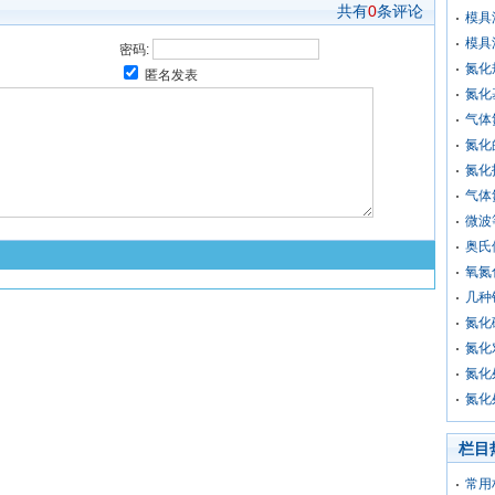
共有
0
条评论
模具
模具
密码:
氮化
匿名发表
氮化
气体
氮化
氮化
气体
微波
奥氏
氧氮
几种
氮化
氮化
氮化
氮化
栏目
常用