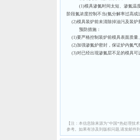
(1)模具渗氮时间太短、渗氮温
阶段氮浓度控制不当(氨分解率过高或
(2)模具装炉前未清除掉油污及装炉
预防措施：
(1)要严格控制装炉前模具表面质量
(2)加强渗氮炉密封，保证炉内氮气
(3)对已经出现渗氮层不足的模具可
【注：本信息除来源为“中国*热处理技术
参考。如果有涉及到版权问题,请发邮件到 ad