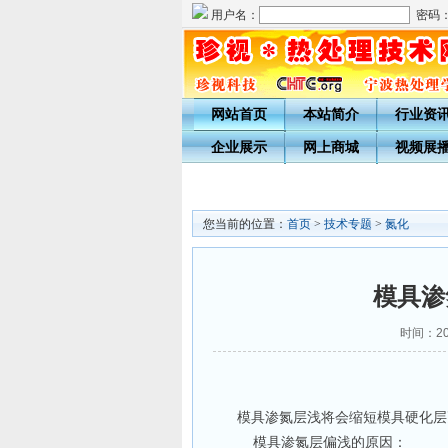
用户名：
密码
网站首页
本站简介
行业资
企业展示
网上商城
视频展
您当前的位置：
首页
>
技术专题
>
氮化
模具渗
时间：201
模具渗氮层浅将会缩短模具硬化层
模具渗氮层偏浅的原因：