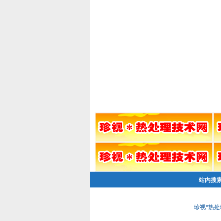
站内搜
珍视*热