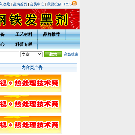
入收藏
|
设为首页
|
会员中心
|
我要投稿
|
RSS
装备
工艺材料
品牌推荐
中心
科普专栏
年庆表彰评选活动的通知
·
热处理技术网投稿指南
高级搜索
·
宁波市热处理学会会员入会须知
·
内容页广告