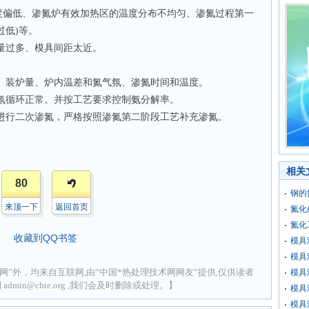
度偏低、渗氮炉有效加热区的温度分布不均匀、渗氮过程第一
过低)等。
量过多、模具间距太近。
、装炉量、炉内温差和氮气氛、渗氮时间和温度。
氛循环正常。并按工艺要求控制氨分解率。
进行二次渗氮，严格按照渗氮第二阶段工艺补充渗氮。
相关
80
钢的
来顶一下
返回首页
氮化
氮化
收藏到QQ书签
模具
模具
网”外，均来自互联网,由“中国*热处理技术网网友”提供,仅供读者
模具
min@chte.org ,我们会及时删除或处理。】
模具
模具