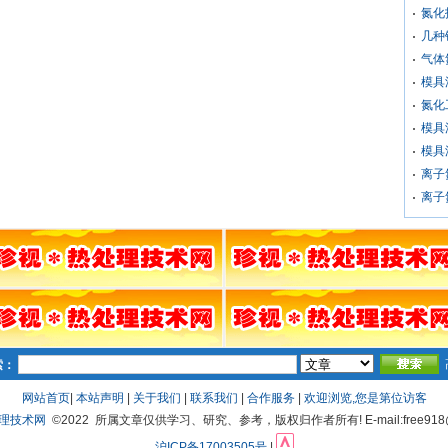
氮化
几种
气体
模具
氮化
模具
模具
离子
离子
索：
网站首页
|
本站声明
|
关于我们
|
联系我们
|
合作服务
|
欢迎浏览,您是第
位访客
处理技术网
©2022 所属文章仅供学习、研究、参考，版权归作者所有! E-mail:free918@
沪ICP备17003505号
|