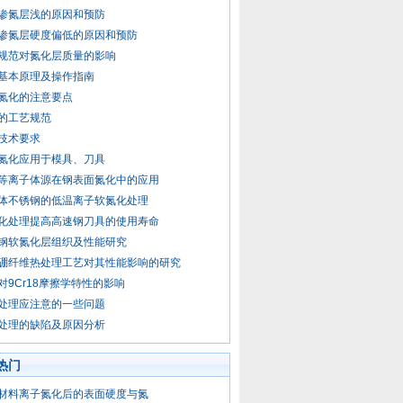
渗氮层浅的原因和预防
渗氮层硬度偏低的原因和预防
规范对氮化层质量的影响
基本原理及操作指南
氮化的注意要点
的工艺规范
技术要求
氮化应用于模具、刀具
等离子体源在钢表面氮化中的应用
体不锈钢的低温离子软氮化处理
化处理提高高速钢刀具的使用寿命
钢软氮化层组织及性能研究
硼纤维热处理工艺对其性能影响的研究
对9Cr18摩擦学特性的影响
处理应注意的一些问题
处理的缺陷及原因分析
热门
材料离子氮化后的表面硬度与氮