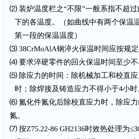
⑵ 装炉温度栏之“不限”一般系指不超
下的各温度。（如曲线中有两个保温
第一段的保温温度）
⑶
38CrMoAlA
钢淬火保温时间应按规定
⑷ 要求淬硬零件的回火保温时间至少不
⑸ 除应力的时间：除机械加工和校直
时；除焊接及铸造应力不得小于
4
小时
⑹ 氮化件氮化后除校直应力时，除应
氮。
⑺ 按
Z75.22-86 GH2136
时效热处理为≤
3