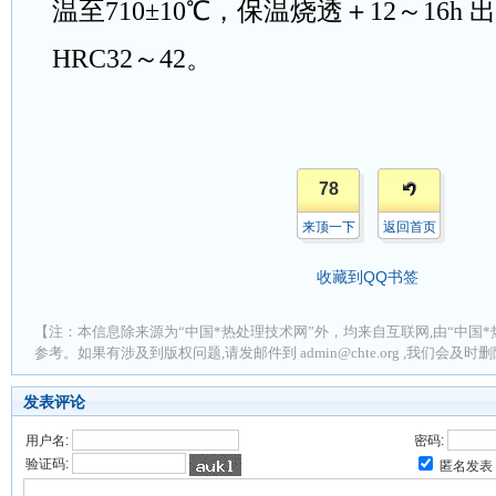
温至
710
±
10
℃，保温烧透＋
12
～
16h
出
HRC32
～
42
。
78
来顶一下
返回首页
收藏到QQ书签
【注：本信息除来源为“中国*热处理技术网”外，均来自互联网,由“中国*
参考。如果有涉及到版权问题,请发邮件到 admin@chte.org ,我们会及
发表评论
用户名:
密码:
验证码:
匿名发表