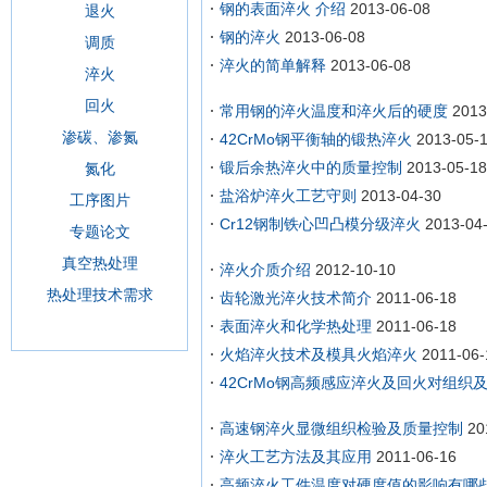
钢的表面淬火 介绍
2013-06-08
退火
钢的淬火
2013-06-08
调质
淬火的简单解释
2013-06-08
淬火
回火
常用钢的淬火温度和淬火后的硬度
2013
渗碳、渗氮
42CrMo钢平衡轴的锻热淬火
2013-05-
锻后余热淬火中的质量控制
2013-05-18
氮化
盐浴炉淬火工艺守则
2013-04-30
工序图片
Cr12钢制铁心凹凸模分级淬火
2013-04
专题论文
真空热处理
淬火介质介绍
2012-10-10
热处理技术需求
齿轮激光淬火技术简介
2011-06-18
表面淬火和化学热处理
2011-06-18
火焰淬火技术及模具火焰淬火
2011-06-
42CrMo钢高频感应淬火及回火对组织
高速钢淬火显微组织检验及质量控制
20
淬火工艺方法及其应用
2011-06-16
高频淬火工件温度对硬度值的影响有哪