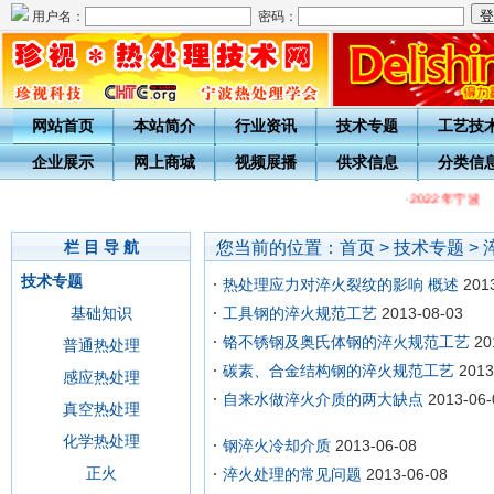
用户名：
密码：
网站首页
本站简介
行业资讯
技术专题
工艺技
企业展示
网上商城
视频展播
供求信息
分类信
·
2022年宁波
您当前的位置：
首页
>
技术专题
>
栏 目 导 航
技术专题
热处理应力对淬火裂纹的影响 概述
201
基础知识
工具钢的淬火规范工艺
2013-08-03
铬不锈钢及奥氏体钢的淬火规范工艺
20
普通热处理
碳素、合金结构钢的淬火规范工艺
2013
感应热处理
自来水做淬火介质的两大缺点
2013-06-
真空热处理
化学热处理
钢淬火冷却介质
2013-06-08
正火
淬火处理的常见问题
2013-06-08