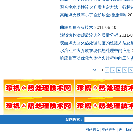
聚合物水溶性淬火介质测定方法（行标
高频淬火频率小了会影响金相组织吗
20
曲轴圆角淬火技术
2011-06-10
浅谈齿轮渗碳后淬火的质量分析
2011-0
表面淬火回火热处理硬度的检测方法及
水溶性淬火介质在现代热处理中的应用
响应曲面法优化气体淬火过程中的工艺
2
3
4
5
6
156
1
站内搜索：
网站首页
|
本站声明
|
关于我们