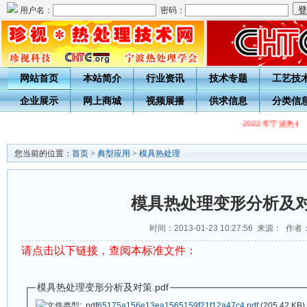
用户名：
密码：
网站首页
本站简介
行业资讯
技术专题
工艺技
企业展示
网上商城
视频展播
供求信息
分类信
·
2022年宁波热
您当前的位置：
首页
>
典型应用
>
模具热处理
模具热处理变形分析及
时间：2013-01-23 10:27:56 来源： 作者
请点击以下链接，查阅本标准文件：
模具热处理变形分析及对策.pdf
65175a156e13ea1565159f21f12a47c4.pdf
(205.42 KB)