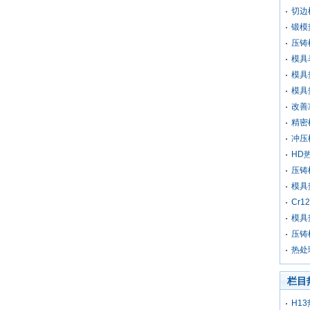
切边
锻模
压铸
模具
模具
模具
改善
精密
冲压
HD
压铸
模具
Cr
模具
压铸
热处
栏目
H1