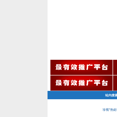
站内搜
珍视*热