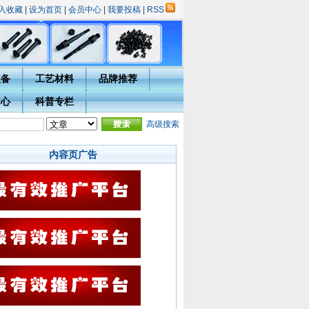
入收藏
|
设为首页
|
会员中心
|
我要投稿
|
RSS
装备
工艺材料
品牌推荐
中心
科普专栏
选活动的通知
·
热处理技术网投稿指南
·
宁波市热处理学会会员入会须知
高级搜索
·会员用户完
内容页广告