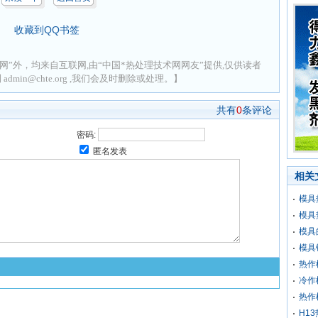
收藏到QQ书签
网”外，均来自互联网,由“中国*热处理技术网网友”提供,仅供读者
min@chte.org ,我们会及时删除或处理。】
共有
0
条评论
密码:
匿名发表
相关
模具
模具
模具
模具
热作
冷作
热作
H1