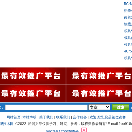
5C
热作
改善
锻模
模具
模具
模具
4Cr
模具
索：
网站首页
|
本站声明
|
关于我们
|
联系我们
|
合作服务
|
欢迎浏览,您是第
位访客
处理技术网
©2022 所属文章仅供学习、研究、参考，版权归作者所有! E-mail:free918@
沪ICP备17003505号
|