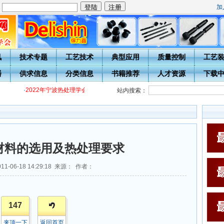
加
：
讯
技术专题
工艺技术
典型应用
质量控制
工艺
播
供求信息
分类信息
书籍推荐
人才资源
下载
·
2022年宁波热处理学会各级热处理工培训通知
·
关于开展20周年庆表彰评
站内搜索：
材料的选用及热处理要求
1-06-18 14:29:18 来源： 作者：
147
来顶一下
返回首页