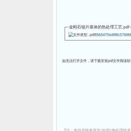
金刚石锯片基体的热处理工艺.pdf
85b5475ed6f8c5768fd
如无法打开文件，请下载安装
pdf
文件阅读软
【注：本信息除来源为“中国*热处理技术