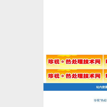
站内搜
珍视*热