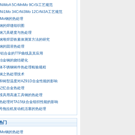
rNiMoA 5CrMnMo 9CrSi工艺规范
rNi1Mo 34CrNi3Mo 12CrNi3A工艺规范
CrMo钢的热处理
钢的焊缝组织图
钢刀具硬度与热处理
钢堆焊层铁素体测算方法的研究
钢的固溶热处理
55铝合金的TTP曲线及其应用
冶金钢的烧结硬化
体不锈钢铸件热处理检验规程
钢之热处理技术
和铸型温度对AZ91D合金性能的影响
记忆合金热处理
模具用高速工具钢的热处理
热处理对TA15钛合金组织性能的影响
号拖拉机发动机活塞的热处理
热门
CrMo钢的热处理