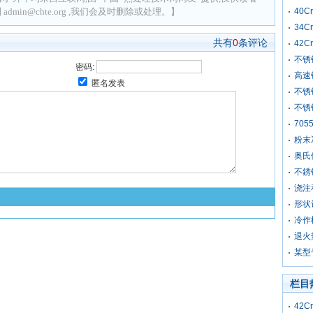
min@chte.org ,我们会及时删除或处理。】
40C
34C
共有
0
条评论
42
不锈
密码:
高速
匿名发表
不锈
不锈
70
粉末
奥氏
不銹
浇注
形状
冷作
退火
某型
栏目
42