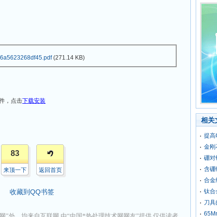
6a5623268df45.pdf
(271.14 KB)
件，点击
下载安装
相关
提高
金刚
83
硼对
含硼
来顶一下
返回首页
合金
收藏到QQ书签
钛合
刀具
65
网”外，均来自互联网,由“中国*热处理技术网网友”提供,仅供读者