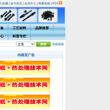
入收藏
|
设为首页
|
会员中心
|
我要投稿
|
RSS
装备
工艺材料
品牌推荐
中心
科普专栏
选活动的通知
·
热处理技术网投稿指南
·
宁波市热处理学会会员入会须知
高级搜索
·会员用户完
内容页广告