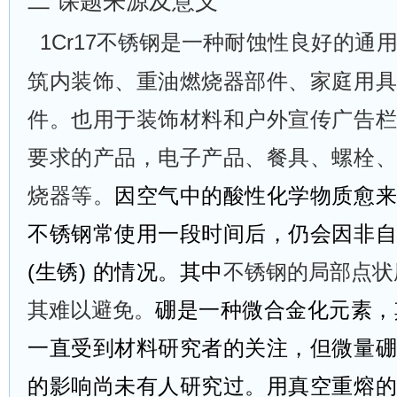
二
课题来源及意义
1Cr17不锈钢是一种
耐蚀性良好的通
筑内装饰、重油燃烧器部件、家庭用
件。
也用于
装饰材料和户外宣传广告
要求的产品
，
电子产品、餐具、螺栓
烧器等。
因空气中的酸性
化学物质
愈来
不锈钢常使用一段时间后，仍会因非
(生锈) 的情况。
其中
不锈钢的局部点状
其
难以避免
。
硼是一种微合金化元素，
一直受到材料研究者的关注，但微量
的影响尚未有人研究过。用真空重熔