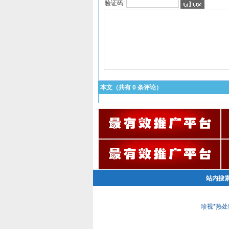
验证码:
本文（共有
0
条评论）
站内搜
珍视*热