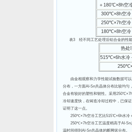
＋180℃×8h空
300℃×8h
空冷
250℃×7h
空冷
180℃×8h
空冷
表3 经不同工艺处理后铝合金的性
热处
515℃×6h
水冷＋
250℃
由金相观察和力学性能试验数据可以看出，
分布，一方面Al-Sn共晶体分布比较均匀
合金有较好的塑性和韧性。采用250℃×
冷却速度快，在铸造冷却过程中，已保证
证明了这一点。
250℃×7h空冷工艺比515℃×6h水冷
250℃×7h空冷工艺温度稍高于Al-
温时间得到Al-Sn共晶体的断网状分布。