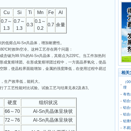
Cu
Si
Ti
Mn
Fe
Al
0.7
～
0.7
～
0.1
～
0.3
0.7
余量
1.3
1.3
0.2
低熔点Al-Sn共晶体，增加耐磨性。
80℃时效8h空冷。这种工艺存在两个问题：
含锡为99.5%的Al-Sn共晶体，其熔点为229℃。当工件加热到
冷却时形成复熔球团。在形成复熔球团过程中，一方面晶界氧化，使晶
空隙，使晶粒界面能增加，金属的强度降低，在使用过程中易过
相关
多，生产效率低，能耗大。
（0
理
了工艺性能对比试验。试验工艺与结果见表2及表3。
有色
铝合
硬度
组织状况
铝合
66
～70
Al-Sn共晶体呈块状
铝合
）
72
～76
Al-Sn共晶体呈块状
铝青
不易