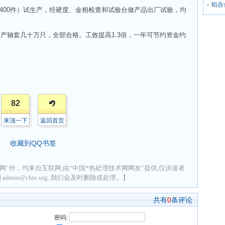
铝合
00件）试生产，经硬度、金相检查和试验台做产品出厂试验，均
产轴套几十万只，全部合格。工效提高1.3倍，一年可节约资金约
82
来顶一下
返回首页
收藏到QQ书签
网”外，均来自互联网,由“中国*热处理技术网网友”提供,仅供读者
min@chte.org ,我们会及时删除或处理。】
共有
0
条评论
密码: