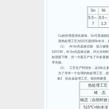
Sn
Ni
5.5
～
0.5
～
7
1.3
Cu的作用是强化基体。Sn可形成较软的
原热处理工艺为515℃固溶6h水冷，1
（1） Al-Sn共晶体过烧 加入锡形成
515℃时，Al-Sn共晶体过烧，淬火
粒强度下降，另一方面又产生了许多显微
早失效。
（2） 工艺生产时间长，达16h之
为了寻求一个合理的热处理工艺，进行
表2 铝合金处理工艺、组织和硬度
热处理工艺
铸 态
铸态（自然时效
515℃×6h
水冷