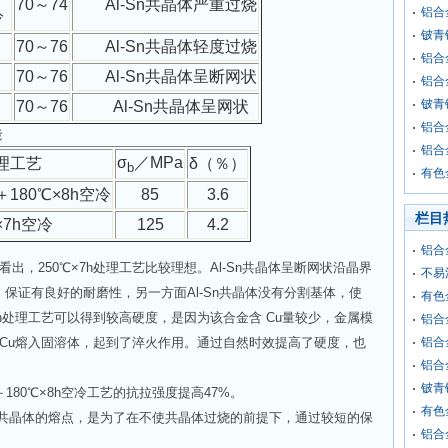
70
～74
Al-Sn共晶体严重过烧
铝合
冷
铍青
70
～76
Al-Sn共晶体轻度过烧
铝合
70
～76
Al-Sn共晶体呈断网状
铝合
铍青
70
～76
Al-Sn共晶体呈网状
铝合
能
铝合
σ
／MPa
理工艺
δ
（％）
b
有色
180℃×8h空冷
85
3.6
栏目
×7h
空冷
125
4.2
铝合
250℃×7h处理工艺比较理想。Al-Sn共晶体呈断网状沿晶界
不易
，保证有良好的耐磨性，另一方面Al-Sn共晶体没有分割基体，使
有色
7h处理工艺可以得到较高硬度，是因为该合金含 Cu量较少，金属模
铝合
铝合
Cu熔入固溶体，起到了淬火作用。通过自然时效提高了硬度，也
铝合
铍青
＋180℃×8h空冷工艺的抗拉强度提高47%。
有色
Sn共晶体的熔点，是为了在不使共晶体过烧的前提下，通过较短的保
铝合