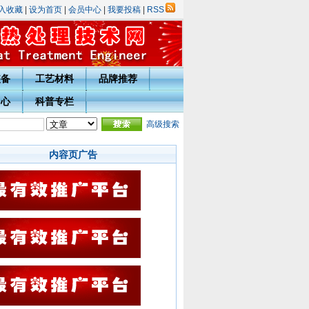
入收藏
|
设为首页
|
会员中心
|
我要投稿
|
RSS
装备
工艺材料
品牌推荐
中心
科普专栏
表彰评选活动的通知
·
热处理技术网投稿指南
高级搜索
·
宁波市热处理学会会员入会须知
·会员用
内容页广告