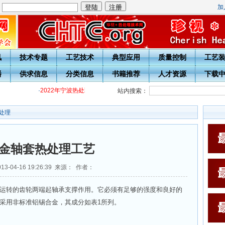
加
：
讯
技术专题
工艺技术
典型应用
质量控制
工艺
播
供求信息
分类信息
书籍推荐
人才资源
下载
·
2022年宁波热处理学会各级热处理工培训通知
·
关于开展20周年庆
站内搜索：
处理
金轴套热处理工艺
3-04-16 19:26:39 来源： 作者：
运转的齿轮两端起轴承支撑作用。它必须有足够的强度和良好的
采用非标准铝锡合金，其成分如表1所列。