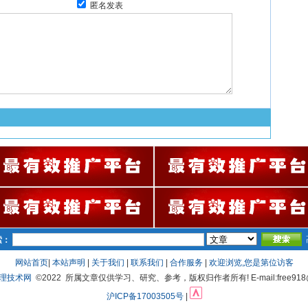
匿名发表
索：
网站首页
|
本站声明
|
关于我们
|
联系我们
|
合作服务
|
欢迎浏览,您是第
位访客
处理技术网
©2022 所属文章仅供学习、研究、参考，版权归作者所有! E-mail:free918@
沪ICP备17003505号
|