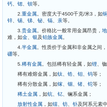
钙
、
锶
、
钡
等。
2.
重金属
。密度大于4500千克/米3，如
锌
、
锡
、
锑
、
铋
、
镉
、
汞
等。
3.
贵金属
。价格比一般常用金属昂贵，
地
难，如
金
、
银
及
铂族金属
。
4.
半金属
。性质价于金属和非金属之间，
硼
等。
5.
稀有金属
。包括稀有轻金属，如
锂
、
稀有难熔金属，如
钛
、
锆
、
钼
、
钨
等；
稀有分散金属，如
镓
、
铟
、
锗
、
铊
等；
稀土金属
，如
钪
、
钇
、镧系金属；
放射性金属
，如
镭
、
钫
、
钋
及阿系元素