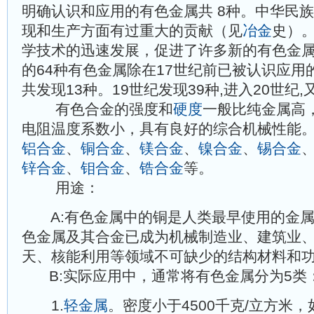
明确认识和应用的有色金属共 8种。中华民
现和生产方面有过重大的贡献（见
冶金
史）。
学技术的迅速发展，促进了许多新的有色金
的64种有色金属除在17世纪前已被认识应用的
共发现13种。19世纪发现39种,进入20世纪,
有色合金的强度和
硬度
一般比纯金属高
电阻温度系数小，具有良好的综合机械性能
铝合金
、
铜合金
、
镁合金
、
镍合金
、
锡合金
锌合金
、
钼合金
、
锆合金
等。
用途：
A:有色金属中的铜是人类最早使用的金属
色金属及其合金已成为机械制造业、建筑业
天、核能利用等领域不可缺少的结构材料和
B:实际应用中，通常将有色金属分为5类
1.
轻金属
。密度小于4500千克/立方米，