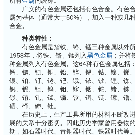
所有
金属
的统称。
广义的有色金属还包括有色合金。有色合
属为基体（通常大于50%），加入一种或几
合金。
种类特性：
有色金属是指铁、铬、锰三种金属以外所
1958年，将铁、铬、锰列入
黑色金属
；并将
种金属列入有色金属。这64种有色金属包括
钙、锶、钡、铜、铅、锌、锡、钴、镍、锑
银、铂、钌、铑、钯、锇、铱、铍、锂、铷
钒、铌、钽、钨、钼、镓、铟、铊、锗、铼
钐、铕、钆、铽、镝、钬、铒、铥、镱、镥
硒、碲、砷、钍。
在历史上，生产工具所用的材料不断改进
展的关系十分密切。因此历史学家曾用器物
期，如石器时代、青铜器时代、铁器时代等。