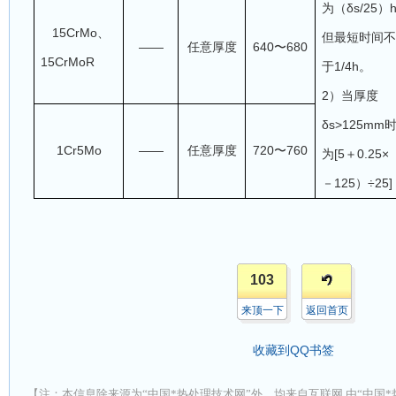
为（δs/25）
15
CrMo、
但最短时间
——
任意厚度
640
〜680
15
CrMoR
于1/4h。
2）当厚度
δs>125mm
1Cr5Mo
——
任意厚度
720
〜760
为
[
5＋0
.25
×
－125
）
÷25
103
来顶一下
返回首页
收藏到QQ书签
【注：本信息除来源为“中国*热处理技术网”外，均来自互联网,由“中国*