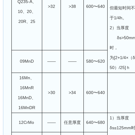
Q235-A、
>32
>38
600
〜640
但最短时间
10、20、
于1/4h。
20R、25
2）当厚度
δs>50m
时，
为[2+1/4×（δ
09Mn
D
——
——
580
〜
620
50）/25]ｈ
16Mn
、
16MnR
>30
>34
600
〜
640
16MnD
、
16MnDR
1）当厚度
12CrMo
——
任意厚度
640
〜680
δs≤125mm