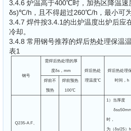
3.4.6 炉温高于400℃时，加热区降温
δs
)
℃/h，且不得超过260℃/h，最小可为
3.4.7 焊件按3.4.1的出炉温度出炉
冷却。
3.4.8
常用钢号推荐的焊后热处理保温
表1
需焊后热处理的厚
度δs，mm
焊后热处
焊后热处理
钢号
理温度℃
时间，h
焊前不
焊前预热
预热
100℃
1）当厚度
δs≤50m
时，
Q235-A.F、
为（δs/25）