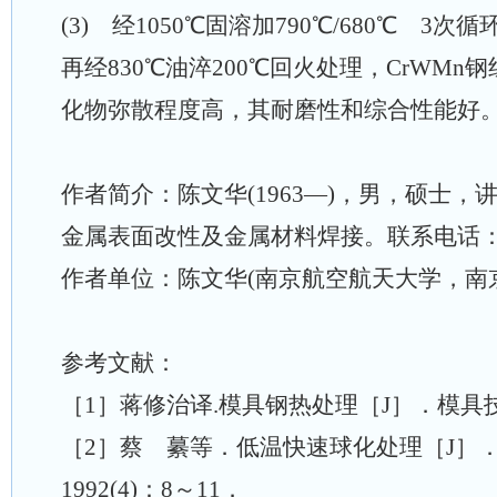
(3) 经1050℃固溶加790℃/680℃ 3
再经830℃油淬200℃回火处理，CrWM
化物弥散程度高，其耐磨性和综合性能好
作者简介：陈文华(1963—)，男，硕士
金属表面改性及金属材料焊接。联系电话：025-
作者单位：陈文华(南京航空航天大学，南京2
参考文献：
［1］蒋修治译.模具钢热处理［J］．模具技术
［2］蔡 繤等．低温快速球化处理［J］
1992(4)：8～11．