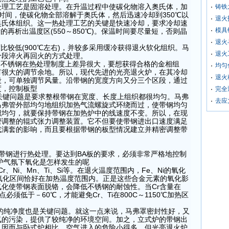
热处理工艺是固溶处理。在升温过程中使碳化物溶入奥氏体，加
铸铁
时间，使碳化物全部溶解于奥氏体，然后迅速冷却到350
℃
以
退火
奥氏体组织。这一热处理工艺的关键是快速冷却，要求冷却速
模具
再析出温度区(550～850
℃
)
。保温时间要尽量短，否则晶
退火
较低(900
℃
左右)，并较多采用缓冷获得退火软化组织。马
退火
分段淬火再回火的方式处理。
列不锈钢在热处理制度上差异很大，要想获得合格的金相组
均匀
有很大的调节余地。所以，现代先进的光亮退火炉，在其冷却
退火
段，可单独调节风量。沿带钢的宽度方向又分三个区段，通过
度，控制板型
完全
键问题是要求整根带钢在宽度、长度上组织都很均匀。马弗
去应
马弗管外部均匀地组织加热气流螺旋式环绕而过，使带钢均匀
织均匀，就要保持带钢在加热炉中的线速度不变。所以，在现
密调整的辊式张力调整装置。它不但要使带钢进出口速度满足
或满套的影响，而且要根据带钢的板型情况建立并精密调整带
带钢进行热处理。要达到BA板的要求，必须非常严格地控制
护气氛下氧化是怎样发生的呢
、Ni、Mn、Ti、Si等。在退火温度范围内，Fe、Ni的氧化
i的氧化区间恰好在加热温度范围内。正是这些合金元素的氧化影
化使带钢表面脱铬，会降低不锈钢的耐蚀性。当Cr含量在
露点必须低于－60
℃
，才能避免Cr、Ti在800C～1150
℃
加热区
的纯净度也是关键问题。就这一点来说，马弗罩密封性好，又
氛的污染，提供了较纯净的环境空间。加之，立式炉的带钢出
，因而与卧式炉相比，空气进入的危险小得多。但光亮退火炉