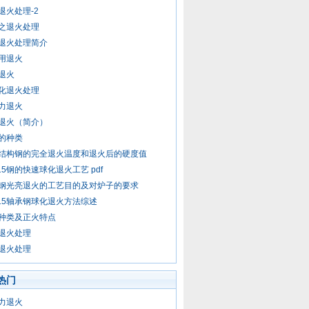
退火处理-2
之退火处理
退火处理简介
用退火
退火
化退火处理
力退火
退火（简介）
的种类
结构钢的完全退火温度和退火后的硬度值
r15钢的快速球化退火工艺 pdf
钢光亮退火的工艺目的及对炉子的要求
r15轴承钢球化退火方法综述
种类及正火特点
退火处理
退火处理
热门
力退火