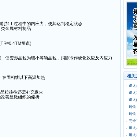
切削加工过程中的内应力，使其达到稳定状态
各类金属材料制品
TR≈0.4TM熔点)
程，使变形晶粒为细小等轴晶粒，消除冷作硬化效应及内应力
相关
线，在固相线以下高温加热
退火
时
粒往往还需补充退火
退火
除改善显微组织的偏析
退火
铸铁
铸铁
完全
退火
退火