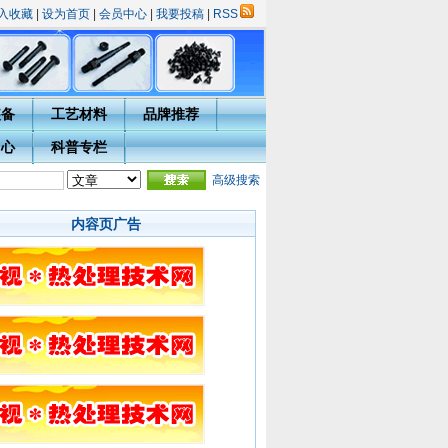
入收藏
|
设为首页
|
会员中心
|
我要投稿
|
RSS
装备
工艺材料
品牌推荐
中心
科普专栏
评选活动的通知
·
热处理技术网投稿指南
·
高级搜索
宁波市热处理学会会员入会须知
·会员用户
内容页广告