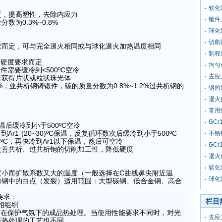
软化
度，提高塑性，去除内应力
锻件
为0.3%~0.8%
球化
切削
求而定，可与完全退火相同或与球化退火加热温度相同
制程
硬度要求而定
均匀
要缓冷到<500ºC空冷
去应
求获得片状或粒状珠光体
8%，亚共析钢铸锻件，碳的质量分数为0.8%~1.2%过共析钢的
钢的
退火
常用
GC
温后缓冷到小于500ºC空冷
冷到Ar1-(20~30)ºC保温，反复循环数次后缓冷到小于500ºC
不锈
0)ºC，再快冷到Ar1以下保温，然后可空冷
GC
改善共析、过共析钢的切削加工性，降低硬度
退火
软化
度小而扩散系数又大的温度（一般选择在C曲线鼻尖附近温
球化
除钢中的白点（发裂）适用范围：大型碳钢、低合金钢、高合
要求：
栏目
相组织
在保护气氛下的成品热处理。当使用性能要求不同时，对光
去应
亮热处理的工艺也不同。