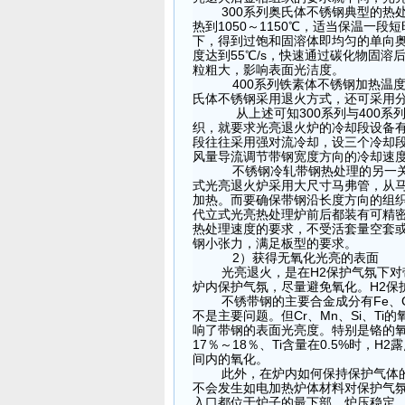
300系列奥氏体不锈钢典型的
热到1050～1150
℃
，适当保温一段短
下，得到过饱和固溶体即均匀的单向
度达到55
℃
/s
，快速通过碳化物固溶后的
粒粗大，影响表面光洁度。
400系列铁素体不锈钢加热温度比
氏体不锈钢采用退火方式，还可采用
从上述可知300系列与400系
织，就要求光亮退火炉的冷却段设备
段往往采用强对流冷却，设三个冷却
风量导流调节带钢宽度方向的冷却速
不锈钢冷轧带钢热处理的另一关
式光亮退火炉采用大尺寸马弗管，从
加热。而要确保带钢沿长度方向的组
代立式光亮热处理炉前后都装有可精
热处理速度的要求，不受活套量空套
钢小张力，满足板型的要求。
2）获得无氧化光亮的表面
光亮退火，是在H2保护气氛下对
炉内保护气氛，尽量避免氧化。H2保
不锈带钢的主要合金成分有Fe、Cr
不是主要问题。但Cr、Mn、Si、T
响了带钢的表面光亮度。特别是铬的氧
17％～18％、Ti含量在0.5%时，H2
间内的氧化。
此外，在炉内如何保持保护气体
不会发生如电加热炉体材料对保护气
入口都位于炉子的最下部，炉压稳定