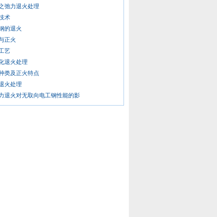
之弛力退火处理
技术
钢的退火
与正火
工艺
化退火处理
种类及正火特点
退火处理
力退火对无取向电工钢性能的影