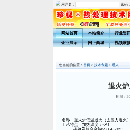
用户名：
密码
网站首页
本站简介
行业资
企业展示
网上商城
视频展
您当前的位置：
首页
>
技术专题
>
退火
退火炉
时间：201
名称：
退火炉
低温退火（去应力退火
工艺特点：加热温度：<A1
碳钢及低合金钢550~650ºC