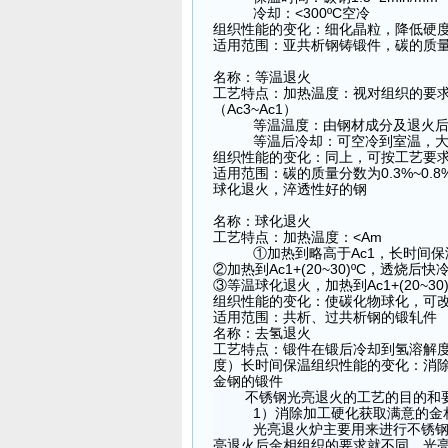
冷却：<300ºC空冷
组织性能的变化：细化晶粒，降低硬
适用范围：亚共析钢铸锻件，碳的质量分数
名称：等温退火
工艺特点：加热温度：视对组织的要
（Ac3~Ac1）
等温温度：由钢材成分及退火后
等温后冷却：可空冷到室温，大件需
组织性能的变化：同上，可按工艺要
适用范围：碳的质量分数为0.3%~0.
球化退火，淬透性好的钢
名称：球化退火
工艺特点：加热温度：<Am
①
加热到略高于Ac1，长时间保
②
加热到Ac1+(20~30)ºC，透烧后快
③
等温球化退火，加热到Ac1+(20~3
组织性能的变化：使碳化物球化，可
适用范围：共析、过共析钢的锻轧件
名称：去氢退火
工艺特点：锻件在锻后冷却到氢溶解
度）长时间保温组织性能的变化：消
金钢的锻件
不锈钢光亮退火的工艺的目的和
1）消除加工硬化获取满意的金
光亮退火炉主要用来进行不锈钢
亮退火后金相组织的要求就不同，光