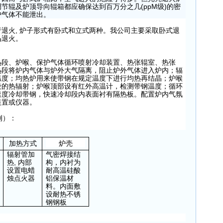
节辊及炉顶导向辊箱都应确保达到百万分之几(ppM级)的密
护气体不能泄出。
退火, 炉子形式有卧式和立式两种。我公司主要采取卧式退
晶退火。
热段、炉喉、保护气体循环喷射冷却装置、热张辊室、热张
热段将炉内气体与炉外大气隔离，阻止炉外气体进入炉内；辐
温度；均热炉用来使带钢在规定温度下进行均热再结晶；炉喉
段的热辐射；炉喉顶部设有红外高温计，检测带钢温度；循环
速度冷却带钢，快速冷却段内表面衬有隔热板。配置炉内气氛
装置或仪器。
例）：
加热方式
炉壳
辐射管加
气密焊接结
热, 内部
构，内衬为
设置电蜡
耐高温硅酸
烛点火器
铝保温材
料。内面敷
设耐热不锈
钢钢板