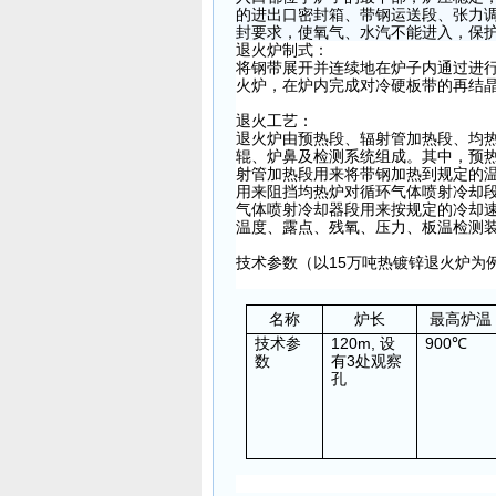
的进出口密封箱、带钢运送段、张力调
封要求，使氧气、水汽不能进入，保
退火炉制式：
将钢带展开并连续地在炉子内通过进行
火炉，在炉内完成对冷硬板带的再结
退火工艺：
退火炉由预热段、辐射管加热段、均
辊、炉鼻及检测系统组成。其中，预
射管加热段用来将带钢加热到规定的
用来阻挡均热炉对循环气体喷射冷却
气体喷射冷却器段用来按规定的冷却
温度、露点、残氧、压力、板温检测
技术参数（以15万吨热镀锌退火炉为
名称
炉长
最高炉温
技术参
120m, 设
900
℃
数
有3处观察
孔