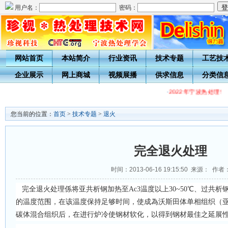
用户名：
密码：
网站首页
本站简介
行业资讯
技术专题
工艺技
企业展示
网上商城
视频展播
供求信息
分类信
·
2022年宁波热处理
您当前的位置：
首页
>
技术专题
>
退火
完全退火处理
时间：2013-06-16 19:15:50 来源： 作者
完全退火处理係将亚共析钢加热至Ac3温度以上30~50℃、过共析钢
的温度范围，在该温度保持足够时间，使成為沃斯田体单相组织（
碳体混合组织后，在进行炉冷使钢材软化，以得到钢材最佳之延展