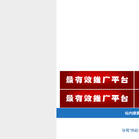
站内搜
珍视*热