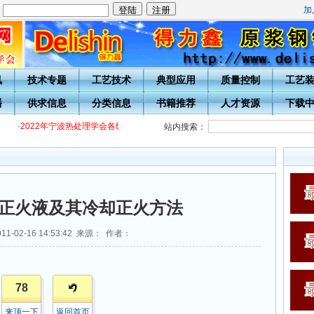
加
：
讯
技术专题
工艺技术
典型应用
质量控制
工艺
播
供求信息
分类信息
书籍推荐
人才资源
下载
·
2022年宁波热处理学会各级热处理工培训通知
·
关于开展20周年庆表彰评选活
站内搜索：
正火液及其冷却正火方法
1-02-16 14:53:42 来源： 作者：
78
来顶一下
返回首页