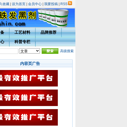
入收藏
|
设为首页
|
会员中心
|
我要投稿
|
RSS
装备
工艺材料
品牌推荐
中心
科普专栏
动的通知
·
热处理技术网投稿指南
·
宁波市热处理学会会员入会须知
高级搜索
·会员用户完善注
内容页广告