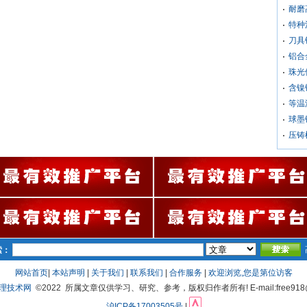
耐磨
特种
刀具
铝合
珠光
含镍
等温
球墨
压铸
索：
网站首页
|
本站声明
|
关于我们
|
联系我们
|
合作服务
|
欢迎浏览,您是第
位访客
处理技术网
©2022 所属文章仅供学习、研究、参考，版权归作者所有! E-mail:free918@
沪ICP备17003505号
|