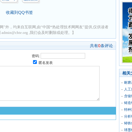
收藏到QQ书签
网”外，均来自互联网,由“中国*热处理技术网网友”提供,仅供读者
min@chte.org ,我们会及时删除或处理。】
共有
0
条评论
密码:
匿名发表
相关
耐磨
人工
含镍
铸造
特种
分析
铸铁
球墨