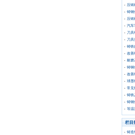
压铸
铸钢
压铸
汽车
刀具
刀具
铸铁
改善
耐磨
铸钢
改善
球墨
常见
铸铁
铸钢
等温
栏目
铸造