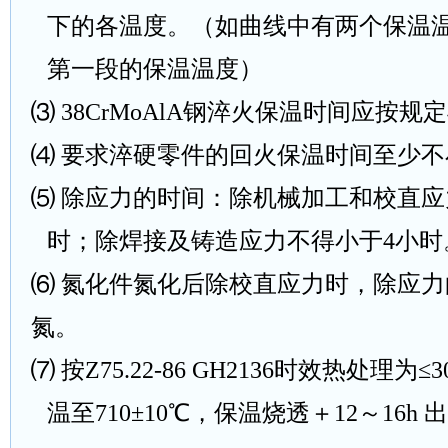
下的各温度。（如曲线中有两个保温
第一段的保温温度）
⑶
38CrMoAlA
钢淬火保温时间应按规定
⑷ 要求淬硬零件的回火保温时间至少不
⑸ 除应力的时间：除机械加工和校直
时；除焊接及铸造应力不得小于
4
小时
⑹ 氮化件氮化后除校直应力时，除应
氮。
⑺ 按
Z75.22-86 GH2136
时效热处理为≤
3
温至
710
±
10
℃，保温烧透＋
12
～
16h
出