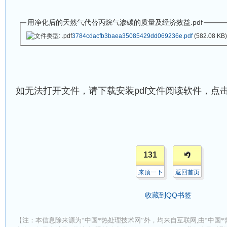
用净化后的天然气代替丙烷气渗碳的质量及经济效益.pdf
3784cdacfb3baea35085429dd069236e.pdf
(582.08 KB)
如无法打开文件，请下载安装
pdf
文件阅读软件，点
131
来顶一下
返回首页
收藏到QQ书签
【注：本信息除来源为“中国*热处理技术网”外，均来自互联网,由“中国*