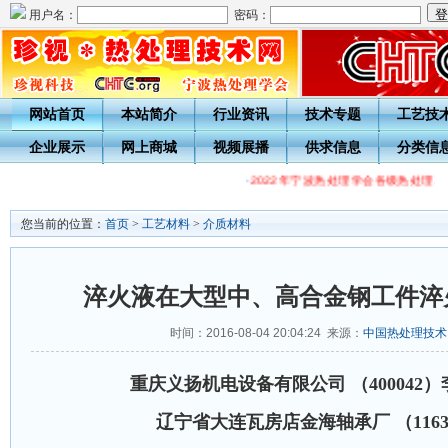
用户名：
密码：
网站首页
本站简介
行业资讯
技术专题
工艺技
企业展示
网上商城
视频展播
供求信息
分类信
·
2022年宁波热处理学会各级热处理工
您当前的位置：
首页
>
工艺材料
>
介质材料
淬火液在大型中、高合金钢工件淬
时间：2016-08-04 20:04:24 来源：
中国热处理技术
重庆义扬机电设备有限公司 （400042
辽宁省大连瓦房店
金海轴承厂 （
116