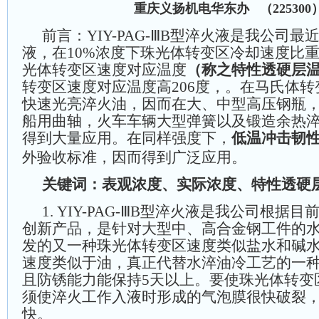
重庆义扬机电华东办 （225300
前言：
YIY-PAG-ⅢB型淬火液是我公司
液，在10%浓度下珠光体转变区冷却速度比
光体转变区速度对应温度
（称之特性透硬层
转变区速度对应温度高206度，。在马氏体
快速光亮淬火油，因而在大、中型高压钢瓶
船用曲轴，火车车辆大型弹簧以及锻造余热
得到大量应用。在同样强度下，
低温冲击韧性
外验收标准，因而得到广泛应用。
关键词：表观浓度、实际浓度、特性透硬
1. YIY-PAG-ⅢB型淬火液是我公司根
创新产品，是针对大型中、高合金钢工件的
发的又一种珠光体转变区速度类似盐水和碱
速度类似于油，真正代替水淬油冷工艺的一
且防锈能力能保持5天以上。要使珠光体转变
须使淬火工作入液时形成的气泡膜很快破裂
快。