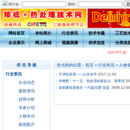
用户名：
密码：
网站首页
本站简介
行业资讯
技术专题
工艺技
企业展示
网上商城
视频展播
供求信息
分类信
·
2022年宁波
栏 目 导 航
您当前的位置：
首页
>
行业资讯
>
人物
行业资讯
天津机床展——山东永华
2017-11-02
佟晓辉：十一五，热处理的新起点、新希望
20
企业动态
改制重组渡难关 一汽嘉信重“涅盘”
2009-12-05
最新资讯
趋势分析
专家介绍
人物专访
新闻图片