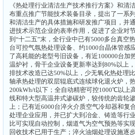
《热处理行业清洁生产技术推行方案》和清
布重点推广节能技术装备目录，提出了一系
和清洁生产的具体措施和研发推广项目，并
进技术示范企业的表率作用，促进了企业对
到“十二五”末，全行业中已有5000多台真空热
台可控气氛热处理设备、约1000台晶体管感
了高耗能的老型号旧设备，有近100000台
温炉衬，骨干企业设备更新率达到80%以上
排技术改造已达50%以上，少无氧化热处理比
轴承热处理的双层辊底式连续球化退火炉，
200kWh/t以下；全自动精密可控1000℃
线和特大型高温井式渗碳炉，较传统的齿轮渗
上；已有近6000台淬火介质空气冷却器和复
处理企业应用，并已扩大到冶金、铸造等行
比可实现自动控制，烟道气为空气预热等实
回收技术已用于生产；淬火油烟处理设施逐步