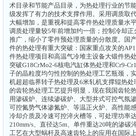
术目录和节能产品目录，为热处理行业的节
级发挥了有力的技术支撑作用。采用调质取
大幅增加，是重视和提高零件热处理质量水
调质处理量较5年前增加约一倍；控制冷却正
推广，缩小了零件预处理质量的分散度。国
件的热处理有重大突破：国家重点攻关的AP1
件热处理项目和高温气冷堆主设备大锻件热
突破G18CrMo2-6核电汽缸体热处理和Cr9-
子的晶粒度均匀性控制的热处理工艺瓶颈，实现
机超超临界转子热处理及6米轧机支撑辊热处
的齿轮热处理工艺提升明显，现在我国齿轮
用渗碳炉、连续渗碳炉、大型井式可控气氛
可控氮势气体渗氮炉、等温正火炉、高性能
冷却介质及冷速可控淬火槽等，可处理功率达6
210mm/s、直径达5m、单件重达20吨的渗
工艺在大型蜗杆及高速齿轮上的应用在国际