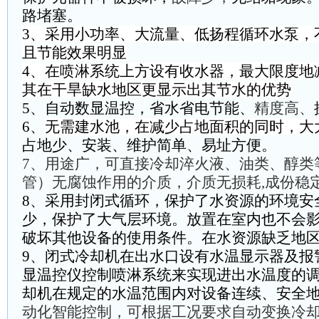
路堵塞。
3、
采用小功率、大流量、低扬程循环水泵，
且节能效果明显
4
、
在喷淋系统上方设有收水器，最大限度地
其在干旱缺水地区更显示出其节水的优势
5、
自动数显温控，省水省电节能、
精度高
、
6、
无需建水池
，在减少占地面积的同时，大
占地少、安装、维护简单、易址方便。
7、
用途广，可直接冷却淬火液、油类、醇类
管）无腐蚀作用的介质，介质无损耗,成份稳
8、
采用封闭式循环，保护了水资源的环境安
少，保护了大气层环境。放置在室内也不会
破坏其他设备的使用条件。在水资源缺乏地
9、
闭式冷却机
在出水口设有水温显示器及报
显温控仪控制喷淋系统来实现进出水温度的
却机
在规定的水温范围内对设备连续、安全
动化智能控制，可根据工况要求自动变换冷