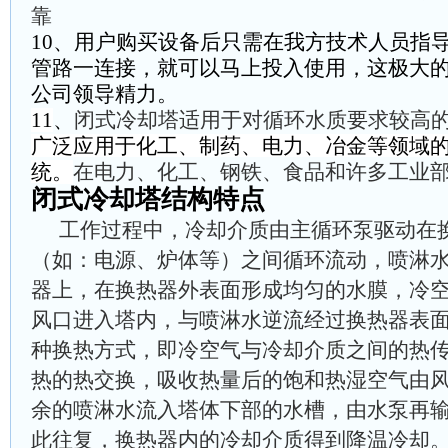
靠
10、
用户购买设备
后
只需在我方技术人员指
管路一连接，就可以马上投入使用，这极大
公司领导精力。
11
、
闭式冷却塔适用于对循环水质要求较高
广泛应用于化工、制药、电力、冶金等领域
统
。
在电力、化工、钢铁、食品和许多工业
闭式冷却塔结构特点
工作过程中，冷却介质由主循环泵驱动在
（如：电源、炉体等）之间循环流动，喷淋
器上，在换热器外表面形成均匀的水膜，冷
风口进入塔内，与喷淋水逆流经过换热器表
种换热方式，即冷空气与冷却介质之间的热
热的热交换，吸收热量后的饱和热湿空气由
余的喷淋水流入塔体下部的水槽，由水泵再
此往复，换热器内的冷却介质得到降温冷却