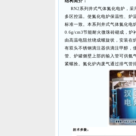
结构简介：
RN2系列井式气体氮化电炉，采
多区控温。使氮化电炉保温性、炉
标准一致。本系列井式气体氮化电
0.6g/cm3节能耐火微珠砖砌成
由高温电阻丝绕成螺旋状，安装在
有双头不锈钢滴注器供滴注甲醇，
管、炉罐侧壁上部的输入管可供氨
紧螺拴。氮化炉内废气通过排气管