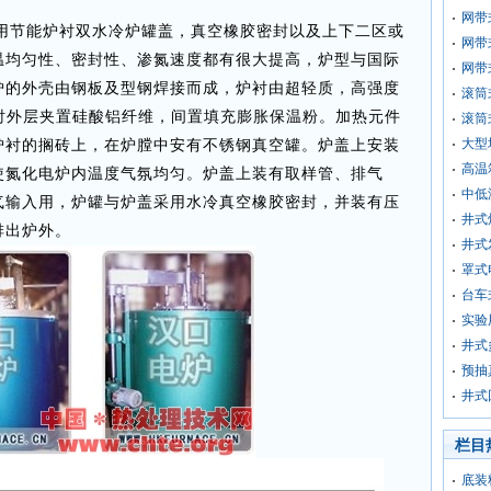
网带
用节能炉衬双水冷炉罐盖，真空橡胶密封以及上下二区或
网带
温均匀性、密封性、渗氮速度都有很大提高，炉型与国际
网带
炉的外壳由钢板及型钢焊接而成，炉衬由超轻质，高强度
滚筒
，炉衬外层夹置硅酸铝纤维，间置填充膨胀保温粉。加热元件
滚筒
大型
炉衬的搁砖上，在炉膛中安有不锈钢真空罐。炉盖上安装
高温
使氮化电炉内温度气氛均匀。炉盖上装有取样管、排气
中低
气输入用，炉罐与炉盖采用水冷真空橡胶密封，并装有压
井式
排出炉外。
井式
罩式
台车
实验
井式
预抽
井式
栏目
底装