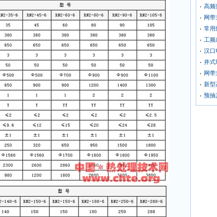
高频
网带
常用
工频
汉口
井式
网带
新型
预抽