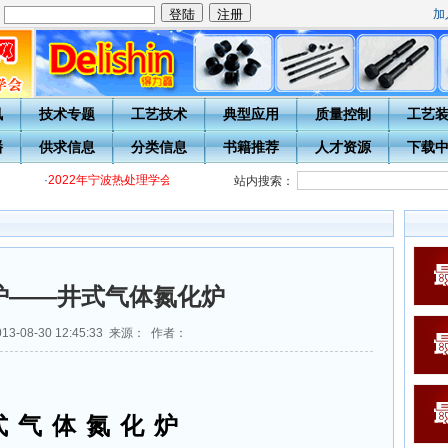
加
：
讯
技术专题
工艺技术
典型应用
质量控制
工艺
播
供求信息
分类信息
书籍推荐
人才资源
下载
·
2022年宁波热处理学会各级热处理工培训通知
·
关于开展20周年庆表彰评选
站内搜索：
炉——井式气体氮化炉
3-08-30 12:45:33 来源： 作者：
式气体氮化炉