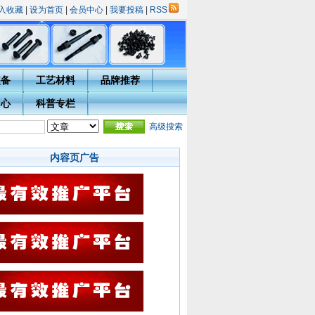
入收藏
|
设为首页
|
会员中心
|
我要投稿
|
RSS
装备
工艺材料
品牌推荐
中心
科普专栏
活动的通知
·
热处理技术网投稿指南
·
宁波市热处理学会会员入会须知
高级搜索
·会员用户完善
内容页广告