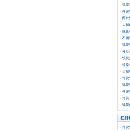
弹簧
弹簧
两种
大截
螺旋
不锈
弹簧
弓形
锁簧
螺旋
长扁
弹簧
弹簧
弹簧
弹簧
弹簧
栏目
弹簧