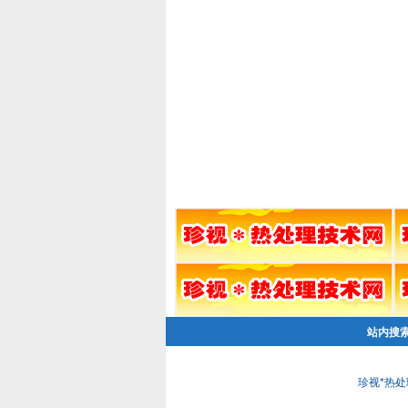
站内搜
珍视*热