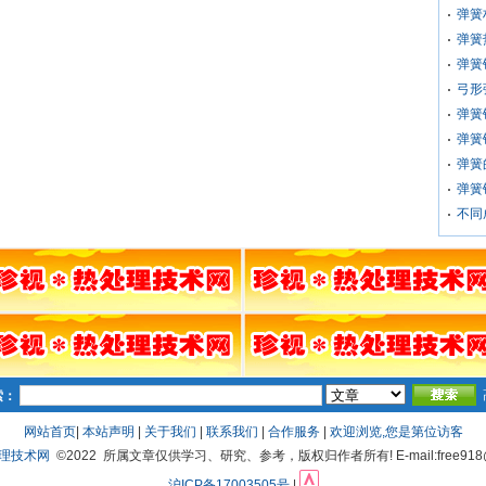
弹簧
弹簧
弹簧
弓形
弹簧
弹簧
弹簧
弹簧
不同
索：
网站首页
|
本站声明
|
关于我们
|
联系我们
|
合作服务
|
欢迎浏览,您是第
位访客
处理技术网
©2022 所属文章仅供学习、研究、参考，版权归作者所有! E-mail:free918@
沪ICP备17003505号
|