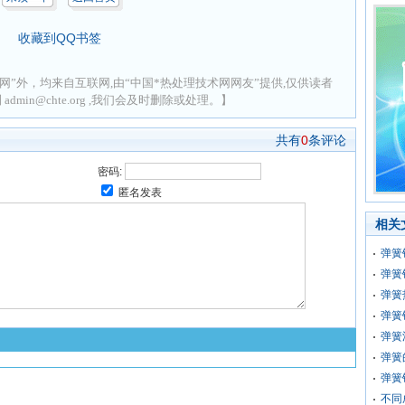
收藏到QQ书签
网”外，均来自互联网,由“中国*热处理技术网网友”提供,仅供读者
min@chte.org ,我们会及时删除或处理。】
共有
0
条评论
密码:
匿名发表
相关
弹簧
弹簧
弹簧
弹簧
弹簧
弹簧
弹簧
不同