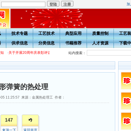
加
：
讯
技术专题
工艺技术
典型应用
质量控制
工艺
播
供求信息
分类信息
书籍推荐
人才资源
下载
知
·
关于开展20周年庆表彰评选活动的通知
·
热处理技术网投稿指南
·
宁波市热处理
站内搜索：
形弹簧的热处理
5-05 11:25:57 来源：金属热处理工 作者：
147
来顶一下
返回首页