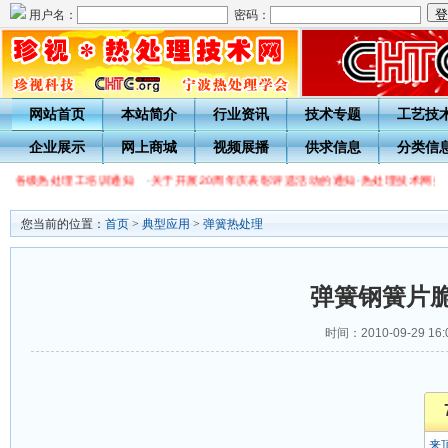
用户名：
密码：
网站首页
本站简介
行业资讯
技术专题
工艺技
企业展示
网上商城
视频展播
供求信息
分类信
学会各级热处理工培训通知
·
关于开展20周年庆表彰评选活动的通知
·
热处理技术网投
您当前的位置：
首页
>
典型应用
>
弹簧热处理
弹簧钢簧片
时间：2010-09-29 
来