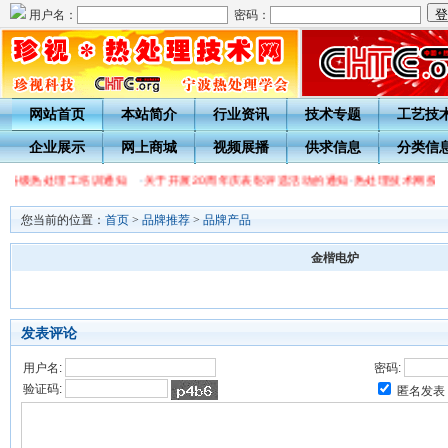
用户名：
密码：
网站首页
本站简介
行业资讯
技术专题
工艺技
企业展示
网上商城
视频展播
供求信息
分类信
学会各级热处理工培训通知
·
关于开展20周年庆表彰评选活动的通知
·
热处理技术网投稿
您当前的位置：
首页
>
品牌推荐
>
品牌产品
金楷电炉
发表评论
用户名:
密码:
验证码:
匿名发表