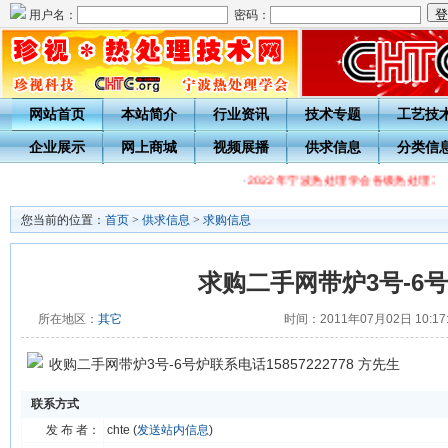
用户名：
密码：
网站首页
本站简介
行业资讯
技术专题
工艺技
企业展示
网上商城
视频展播
供求信息
分类信
·
2022年宁波热处理学会各级热处理工
您当前的位置：
首页
>
供求信息
>
求购信息
求购二手网带炉3号-6
所在地区：
其它
时间：2011年07月02日 10:17
收购二手网带炉3号-6号炉联系电话15857222778 方先生
联系方式
发 布 者：
chte (
发送站内信息
)