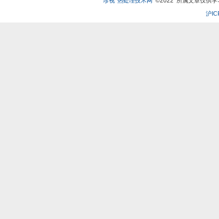
珍视*热处理技术网
©2022 所属文章仅供学习、
沪IC