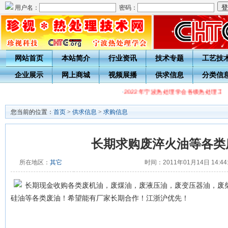
用户名：
密码：
网站首页
本站简介
行业资讯
技术专题
工艺技
企业展示
网上商城
视频展播
供求信息
分类信
·
2022年宁波热处理学会各级热处理工
您当前的位置：
首页
>
供求信息
>
求购信息
长期求购废淬火油等各类
所在地区：
其它
时间：2011年01月14日 14:44
长期现金收购各类废机油，废煤油，废液压油，废变压器油，废
硅油等各类废油！希望能有厂家长期合作！江浙沪优先！