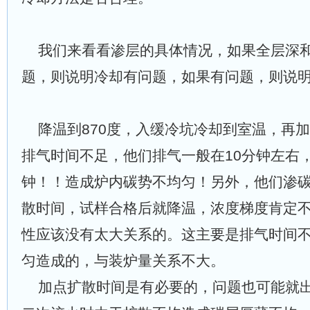
我们来
看看渗层的具体情况，
如果
全层深
题，则说明冷却有问题，
如果
有问题，则说
降温到870度，入缓冷坑冷却到室温，再
排气时间不足，
他们
排气一般在10分钟左右
钟！！造成炉内碳势不均匀！另外，
他
们渗
散时间，试样合格后就降温，浓度梯度肯定
性应该没有太大关系
的。这主要是
排气时间
匀
造成的，与
装炉量
关系不大。
加点扩散时间是有必要的，问题
也
可能就