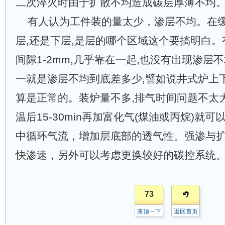
二次淬火时由于扩散不均造成碳层厚薄不均
有人认为
工件装的量太少
，
渗层不均
。
在
层
,还是下
层
,是
层
的哪个区域
这个
要搞明白
。
间隙1-2mm,
几乎
靠在一起,
也
没有出现渗层不
一就是渗层不均到底差多少,譬如说井式炉上下盘
算是
正常
的。
装炉量
不多
,排气时间问题不太
温后15-30min再加富化气(煤油或丙烷)
就可
中循环气流
，增加层
底
部
的透气性
。
强渗与扩
快渗速
，另外可以
考虑
更换较好的
碳控系统
73
来顶一下
返回首页