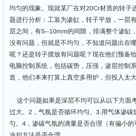
均匀的现象
。现就某厂在对20Cr材质的
转子
题进行分析：
工装为渗缸，转子平放，一
层
有
层
之间，有5--10mm的间隙，排满整个渗
没有问题，但就是不均匀，不知道问题出在
呢
？还是转子摆放有问题
呢
？现在
他
们预备
电脑控制系统，包括碳势，压强，渗层控制
造，
他们本来打算
上真空多用炉，但投入
太
这个问题如果
是深层不均可以从
以
下方面
过大。2，气氛是否循环均匀。3.用气体渗
匀。4，渗碳气氛的滴量是否合理（有偏小的
冷却方法是否合理。