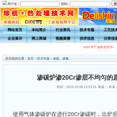
用户名：
密码：
网站首页
本站简介
行业资讯
技术专题
工艺技
企业展示
网上商城
视频展播
供求信息
分类信
·
2022年宁波热处理学会
您当前的位置：
首页
>
技术专题
>
渗碳、渗氮
渗碳炉渗20Cr渗层不均匀的
时间：2015-10-06 13:53:31 来源： 作者
使用
气体渗碳炉在进行20Cr渗碳时，出炉