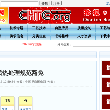
加
：
讯
技术专题
工艺技术
典型应用
质量控制
工艺
播
供求信息
分类信息
书籍推荐
人才资源
下载
·
2022年宁波热处理学会各级热处理工培训通知
·
关于开展20周年
站内搜索：
后热处理规范豁免
-13 12:59:54 来源：中国显微图像网 作者：
76
来顶一下
返回首页