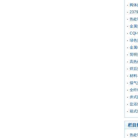
阀体
23
热处
金属热
CQ
绿色
金属
简明
高热
焊后
材料
煤气
全纤
井式
盐浴
箱式
栏目
热处