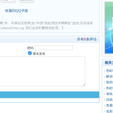
收藏到QQ书签
网”外，均来自互联网,由“中国*热处理技术网网友”提供,仅供读者
min@chte.org ,我们会及时删除或处理。】
共有
0
条评论
密码:
匿名发表
相关
热处
解读
固溶
热处
谈谈
浅谈
普通
低真