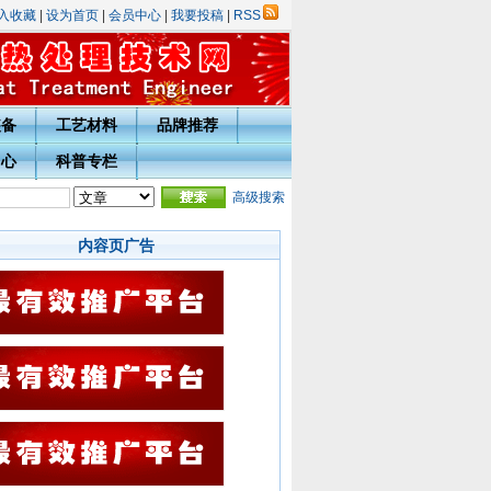
入收藏
|
设为首页
|
会员中心
|
我要投稿
|
RSS
装备
工艺材料
品牌推荐
中心
科普专栏
庆表彰评选活动的通知
·
热处理技术网投稿指南
高级搜索
·
宁波市热处理学会会员入会须知
·会员
内容页广告