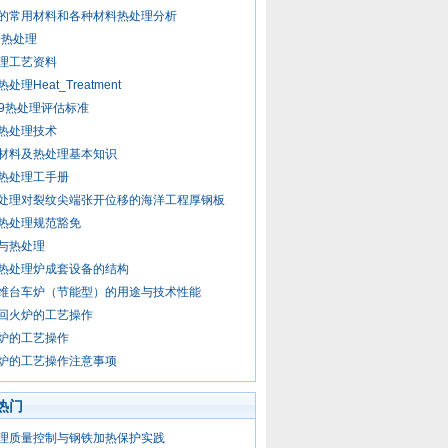
的常用材料和各种材料热处理分析
79热处理
理工艺资料
处理Heat_Treatment
I-9热处理评估标准
热处理技术
材料及热处理基本知识
热处理工手册
处理对裂纹尖端张开位移的海洋工程厚钢板
热处理规范豁免
与热处理
热处理炉成套设备的结构
维台车炉（节能型）的用途与技术性能
回火炉的工艺操作
炉的工艺操作
炉的工艺操作注意事项
热门
理质量控制与钢铁加热保护实践