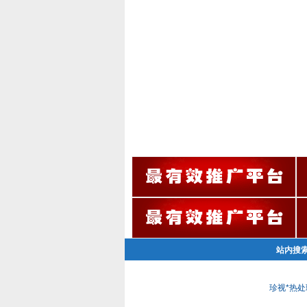
站内搜
珍视*热