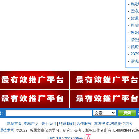
热处
固溶
普通
焊后
热处
绿色
低真
23
谈谈
索：
网站首页
|
本站声明
|
关于我们
|
联系我们
|
合作服务
|
欢迎浏览,您是第
位访客
处理技术网
©2022 所属文章仅供学习、研究、参考，版权归作者所有! E-mail:free918@
沪ICP备17003505号
|