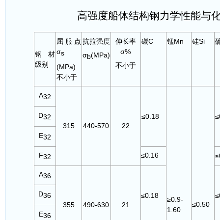
高强度船体结构钢力学性能与
屈服点
抗拉强度
伸长率
碳C
锰Mn
硅Si
σ
σ%
s
钢材
σ
(MPa)
b
级别
不小于
(MPa)
不小于
A
32
D
≤0.18
≤
32
315
440-570
22
E
32
F
≤0.16
≤
32
A
36
D
≤0.18
≤
36
≥0.9-
≤0.50
355
490-630
21
1.60
E
36