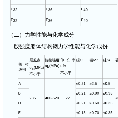
E
E
E
32
36
40
F
F
F
32
36
40
（二）力学性能与化学成分
一般强度船体结构钢力学性能与化学成份
屈服点
抗拉强度
伸长率
碳C
锰Mn
硅Si
钢材
σ
(MPa)
σ%
b
σ
(MPa)
s
级别
不小于
不小于
A
≤0.21
≥2.5
≤0.5
B
≤0.21
≥0.80
≤0.35
235
400-520
22
≤
D
≤0.21
≥0.60
≤0.35
E
≤0.18
≥0.70
≤0.35