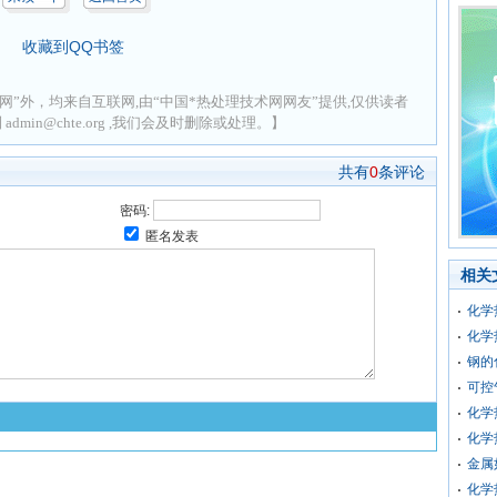
收藏到QQ书签
网”外，均来自互联网,由“中国*热处理技术网网友”提供,仅供读者
min@chte.org ,我们会及时删除或处理。】
共有
0
条评论
密码:
匿名发表
相关
化学
化学
钢的
可控
化学
化学
金属
化学