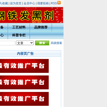
入收藏
|
设为首页
|
会员中心
|
我要投稿
|
RSS
装备
工艺材料
品牌推荐
中心
科普专栏
庆表彰评选活动的通知
·
热处理技术网投稿指南
高级搜索
·
宁波市热处理学会会员入会须知
·会
内容页广告