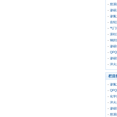
慈溪
渗碳
渗氮
齿轮
气门
滚柱
钢的
渗碳
QP
渗碳
淬火
栏目
渗氮
QP
化学
淬火
渗碳
慈溪