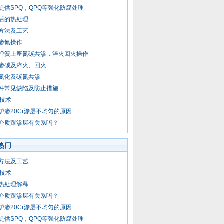
提供SPQ，QPQ等强化防腐处理
后的热处理
方法及工艺
渗氮操作
弹簧上座氮碳共渗，淬火回火操作
渗碳及淬火、回火
氮化及碳氮共渗
件常见缺陷及防止措施
Q技术
炉渗20Cr渗层不均匀的原因
介质跟渗层有关系吗？
热门
方法及工艺
Q技术
热处理解释
介质跟渗层有关系吗？
炉渗20Cr渗层不均匀的原因
提供SPQ，QPQ等强化防腐处理