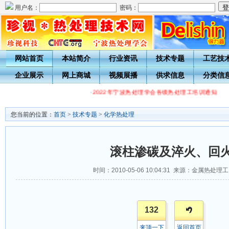
用户名：
密码：
网站首页
本站简介
行业资讯
技术专题
工艺技
企业展示
网上商城
视频展播
供求信息
分类信
·
2022年宁波热处理学会各级热处理工培训通知
·
您当前的位置：
首页
>
技术专题
>
化学热处理
滚柱渗碳及淬火、回
时间：2010-05-06 10:04:31 来源：金属热处理
132
来顶一下
返回首页