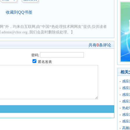
收藏到QQ书签
网”外，均来自互联网,由“中国*热处理技术网网友”提供,仅供读者
min@chte.org ,我们会及时删除或处理。】
共有
0
条评论
密码:
匿名发表
相关
感应
感应
感应
感应
热处
感应
感应
高频