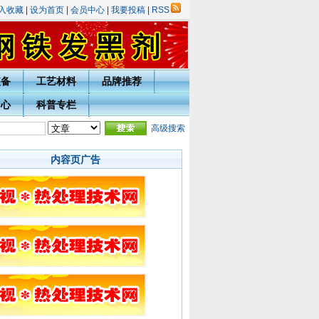
入收藏
|
设为首页
|
会员中心
|
我要投稿
|
RSS
装备
工艺材料
品牌推荐
中心
科普专栏
庆表彰评选活动的通知
·
热处理技术网投稿指南
高级搜索
·
宁波市热处理学会会员入会须知
·会
内容页广告