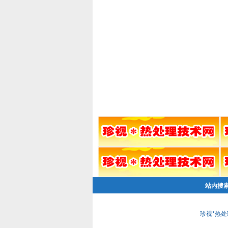
站内搜
珍视*热