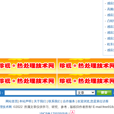
感应
高频
感应
凸轮
感应
感应
感应
机车
感应
索：
网站首页
|
本站声明
|
关于我们
|
联系我们
|
合作服务
|
欢迎浏览,您是第
位访客
处理技术网
©2022 所属文章仅供学习、研究、参考，版权归作者所有! E-mail:free918@
沪ICP备17003505号
|