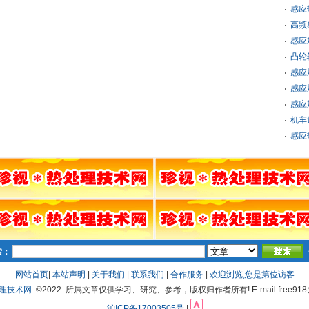
感应
高频
感应
凸轮
感应
感应
感应
机车
感应
索：
网站首页
|
本站声明
|
关于我们
|
联系我们
|
合作服务
|
欢迎浏览,您是第
位访客
处理技术网
©2022 所属文章仅供学习、研究、参考，版权归作者所有! E-mail:free918@
沪ICP备17003505号
|