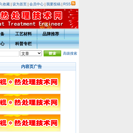
入收藏
|
设为首页
|
会员中心
|
我要投稿
|
RSS
装备
工艺材料
品牌推荐
中心
科普专栏
庆表彰评选活动的通知
·
热处理技术网投稿指南
高级搜索
·
宁波市热处理学会会员入会须知
·会
内容页广告