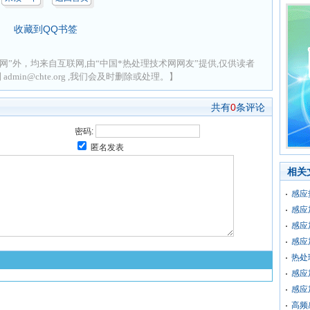
收藏到QQ书签
网”外，均来自互联网,由“中国*热处理技术网网友”提供,仅供读者
min@chte.org ,我们会及时删除或处理。】
共有
0
条评论
密码:
匿名发表
相关
感应
感应
感应
感应
热处
感应
感应
高频