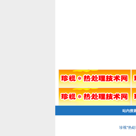
站内搜
珍视*热