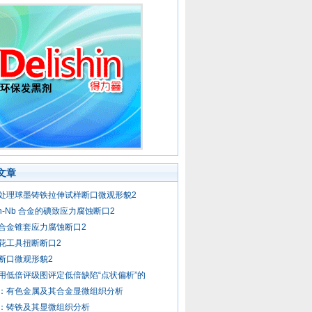
文章
处理球墨铸铁拉伸试样断口微观形貌2
-Sn-Nb 合金的碘致应力腐蚀断口2
合金锥套应力腐蚀断口2
花工具扭断断口2
断口微观形貌2
用低倍评级图评定低倍缺陷“点状偏析”的
：有色金属及其合金显微组织分析
：铸铁及其显微组织分析