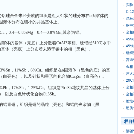
实验
Cr
% 的铝硅合金未经变质的组织是粗大针状的硅分布在α固溶体的
晶粒
固溶体分布在细小的共晶基体上。
钢中
u，0.4—0.8%Mg，0.4—0.8%Mn,其余为铝。
金相
45
固溶体的基体（亮底）上分散着CuAl3等相。硬铝经510℃水中
45
的基体（亮底）上分布着未溶于铝中的相（黑色）。
组织
高速
金相
%Sn，11%Sb，6%Cu。组织是在α固溶体（黑色的底）的基
淬火
（白亮色），以及针状和星形的化合物Cu
Sn（白亮色）。
3
20
金相
Pb，17%Sb，1.25%Cu。组织是Pb+Sb花纹共晶的基体上分
以及白色针状化合物Cu3Sb。
金相
脆性
Pb的铅青铜，组织是铜的晶粒（亮色）和铅的夹杂物（黑
硬质
栏目
渗碳