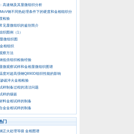
：高速钢及其显微组织分析
12MoV钢不同热处理条件下的硬度和金相组织分
度检验
常见显微组织的鉴别简介
组织图例（1）
钢显微组织图
钢金相组织
观察方法
钢低倍组织检验经验
显微观察试样和金相显微组织图谱
温度对超高强钢Q890D组织性能的影响
Cr渗碳淬火金相检验
试样制备过程的清洁问题
试样的镶嵌
材料金相试样的制备
合金金相试样的制备
热门
钢正火处理等级 金相图谱