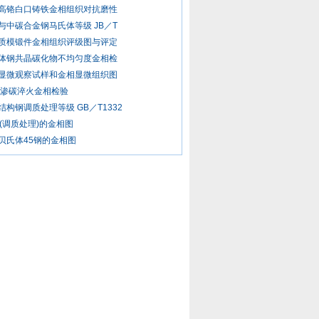
高铬白口铸铁金相组织对抗磨性
与中碳合金钢马氏体等级 JB／T
质模锻件金相组织评级图与评定
体钢共晶碳化物不均匀度金相检
显微观察试样和金相显微组织图
Cr渗碳淬火金相检验
结构钢调质处理等级 GB／T1332
钢(调质处理)的金相图
贝氏体45钢的金相图