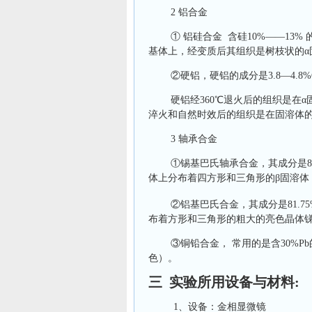
2 铝合金
①
铝硅合金 含硅10%——13
基体上，经变质后其组织是树枝状的α
②
硬铝
，硬铝的成分是3.8—4.8%C
硬铝经360℃退火后的组织是在α
淬火和自然时效后的组织是在固溶体
3 轴承合金
①
锡基巴氏轴承合金，其成分是83
体上分布着四方形和三角形的β固溶体
②
铝基巴氏合金，其成分是81.75%
布着方形和三角形的粗大的亮色晶体锑，
③
铜铅合金， 常用的是含30%
色）。
三 实验所用设备与材料:
1、设备：金相显微镜