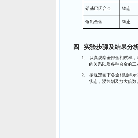
铅基巴氏合金
铸态
铜铅合金
铸态
四 实验步骤及结果分析
1、
认真观察全部金相试样，
的关系以及各种合金的工
2、
按规定画下各金相组织示
状态，浸蚀剂及放大倍数