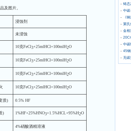
铸态
样品及图片。
中碳
《钢
浸蚀剂
莱氏
金相
未浸蚀
20
中碳
10克FeCl
+25mlHCl+100mlH
O
3
2
45
无碳
10克FeCl
+25mlHCl+100mlH
O
3
2
10克FeCl
+25mlHCl+100mlH
O
3
2
火
10克FeCl
+25mlHCl+100mlH
O
3
2
变质)
0.5% HF
质)
1%HF+25%HNO
+1.5%HCL+95%H
O
3
2
4%硝酸酒精溶液