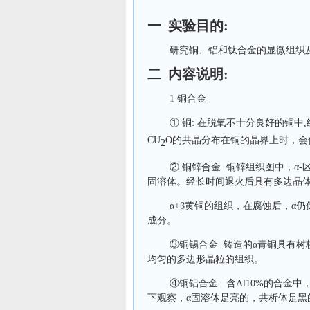
一 实验目的:
研究铜、铝和钛合金的显微组织
二 内容说明:
1 铜合金
①
铜: 在脱氧不十分良好的铜中
CU
O的共晶分布在铜的晶界上时，会
2
②
铜锌合金 铜锌组织图中，α-
固溶体。经长时间退火后具有多边晶
α+β黄铜的组织，在腐蚀后，α
成分。
③
铜锡合金
铸造的α青铜具有树枝
均匀的多边形晶粒的组织。
④
铜铝合金
含Al10%的合金
下观察，α固溶体是亮的，共析体是黑