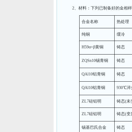
2、材料：下列已制备好的金相
合金名称
热处理
纯铜
缓冷
H59α+β黄铜
铸态
ZQSn10锡青铜
铸态
QAl10铝青铜
铸态
QAl10铝青铜
930℃淬
ZL7硅铝明
铸态(未
ZL7硅铝明
铸态(变
锡基巴氏合金
铸态