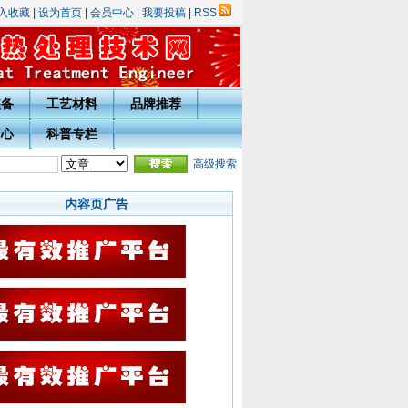
入收藏
|
设为首页
|
会员中心
|
我要投稿
|
RSS
装备
工艺材料
品牌推荐
中心
科普专栏
表彰评选活动的通知
·
热处理技术网投稿指南
高级搜索
·
宁波市热处理学会会员入会须知
·会员
内容页广告