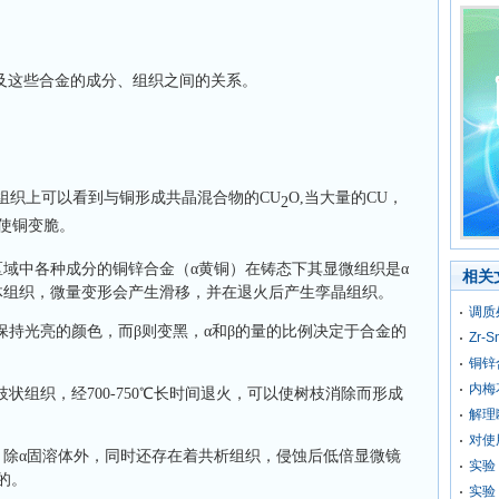
及这些合金的成分、组织之间的关系。
,组织上可以看到与铜形成共晶混合物的CU
O,当大量的CU，
2
使铜变脆。
区域中各种成分的铜锌合金（α黄铜）在铸态下其显微组织是α
相关
体组织，微量变形会产生滑移，并在退火后产生孪晶组织。
调质
仍保持光亮的颜色，而β则变黑，α和β的量的比例决定于合金的
Zr
铜锌
内梅
状组织，经700-750℃长时间退火，可以使树枝消除而形成
解理
对使
中，除α固溶体外，同时还存在着共析组织，侵蚀后低倍显微镜
实验
的。
实验