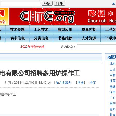
加
：
讯
技术专题
工艺技术
典型应用
质量控制
工艺
播
供求信息
分类信息
书籍推荐
人才资源
下载
·
2022年宁波热处理学会各级热处理工培训通知
·
关于开展20周年庆
站内搜索：
地区
北京
山西
电有限公司招聘多用炉操作工
吉林
江苏
时间：2013年12月06日 12:42:14 【
加入收藏夹
】【
举报
】【
关闭
】
福建
河南
用炉操作工，
广东
重庆
贵州
甘肃