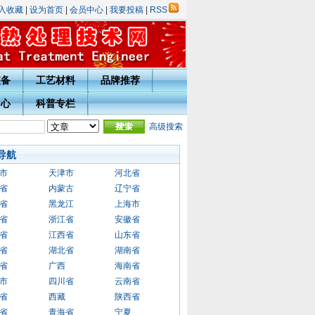
入收藏
|
设为首页
|
会员中心
|
我要投稿
|
RSS
装备
工艺材料
品牌推荐
中心
科普专栏
表彰评选活动的通知
·
热处理技术网投稿指南
高级搜索
·
宁波市热处理学会会员入会须知
·会员
导航
市
天津市
河北省
省
内蒙古
辽宁省
省
黑龙江
上海市
省
浙江省
安徽省
省
江西省
山东省
省
湖北省
湖南省
省
广西
海南省
市
四川省
云南省
省
西藏
陕西省
省
青海省
宁夏