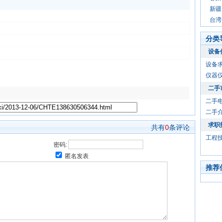
新疆
台湾
分类
设备
设备
仪器
二手
二手
二手
求职
共有
0
条评论
工程
密码:
匿名发表
推荐