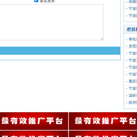
匿名发表
余姚
宁波
宁波
栏目
奉化
东莞
宁波
宁波
宁波
宁波
重庆
宁波
温岭
杭州