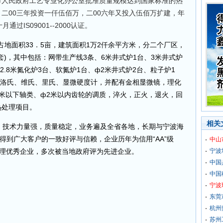
市人民政府工艺专业化办公室批准质量规模达到国家标准的热
二00三年投资一仟伍佰万，二00六年又投入伍佰万扩建，年
过IS09001--2000认证。
地面积33．5亩，建筑面积1万2仟余平方米，分二个厂区，
套)，其中包括：网带生产线3条、6米井式炉1台、3米井式炉
、2.8米氮化炉3台、软氮炉1台、ф2米井式炉2台、粒子炉1
、洛氏、维氏、里氏、显微硬度计，并配有金相显微镜，理化
米以下轴类、ф2米以内齿轮的调质，淬火，正火，退火，回
热处理项目。
相关
技术力量强，质量稳定，业务遍及全省各地，长期与宁波海
得到广大客户的一致好评与信赖，企业历年为信用“AA”级
中山
量管理优秀企业，多次被当地政府评为先进企业。
宁波
中国
中国
宁波
东莞
杭州
苏州