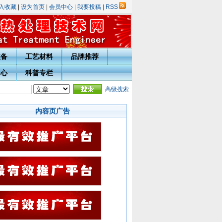
入收藏
|
设为首页
|
会员中心
|
我要投稿
|
RSS
装备
工艺材料
品牌推荐
中心
科普专栏
表彰评选活动的通知
·
热处理技术网投稿指南
高级搜索
·
宁波市热处理学会会员入会须知
·会员
内容页广告