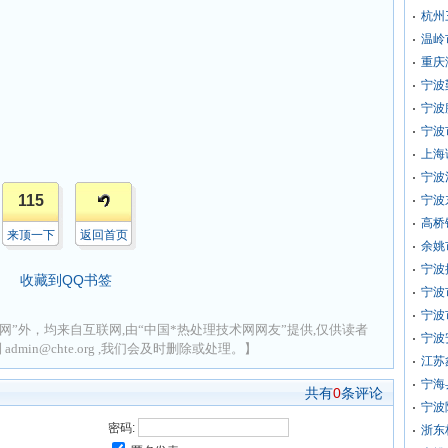
杭州
温岭
重庆
宁波
宁波
宁波
上海
宁波
115
宁波
高桥
来顶一下
返回首页
余姚
宁波
收藏到QQ书签
宁波
宁波
网”外，均来自互联网,由“中国*热处理技术网网友”提供,仅供读者
宁波
min@chte.org ,我们会及时删除或处理。】
江苏
宁海
共有
0
条评论
宁波
密码:
浙东