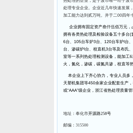
热处理的企业，是宁波市唯一经宁波
处理专业企业。企业近几年快速发展，
加工能力达到贰万吨。并于二00四年十月通
企业拥有固定资产叁仟伍佰万元，占
拥有各类热处理及检验设备五十多台(
6台、105台车炉3台、120台车炉l台
台、渗碳炉l台、校直机3台等及布氏
室等一系列热处理检测设备，能加工6
火，氮化，渗碳，碳氮共渗，校直等
本企业上下齐心协力，专业人员多，
天塑机集团等450余家企业配套生产，
或“AAA”级企业，浙江省热处理质
地址：
奉化市
开源路
258
号
邮编：
315500