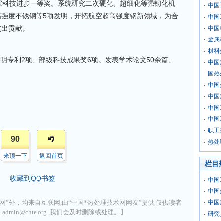
家科技进步一等奖。系统研究二次硬化、超细化等强韧化机
中国
高强度不锈钢等5项发明，开拓航空超高强度钢新领域，为合
中国
突出贡献。
中国
金属
材料
专利2项、部级科技成果奖6项。发表学术论文50余篇、
中国
国热
中国
中国
中国
中国
职工
90
热处
来顶一下
返回首页
栏目
收藏到QQ书签
中国
中国
网”外，均来自互联网,由“中国*热处理技术网网友”提供,仅供读者
中国
min@chte.org ,我们会及时删除或处理。】
研究