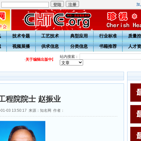
加
：
讯
技术专题
工艺技术
典型应用
行业标准
质量
城
视频展播
供求信息
分类信息
书籍推荐
人才
站内搜索：
·
关于编辑出版中国热处理行业协会会员名簿(2018版)的通
·
2017年
工程院院士 赵振业
01-03 13:50:17 来源：知名网 作者：