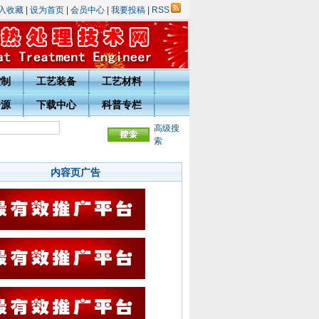
入收藏
|
设为首页
|
会员中心
|
我要投稿
|
RSS
控制
工艺装备
工艺材料
资源
下载中心
科普专栏
高级搜
宁波市热处理学会理事会暨17年学术年会的通知
·关于召开全国绿色热处理与生态发展论坛
索
内容页广告