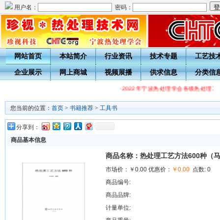
用户名：
密码：
网站首页
本站简介
行业资讯
技术专题
工艺技
企业展示
网上商城
视频展播
供求信息
分类信
·
2022年宁波热处理学会各级热处理工
您当前的位置：
首页
>
书籍推荐
>
工具书
分享到：
商品基本信息
商品名称：热处理工艺方法600种（
市场价：
￥0.00
优惠价：
￥0.00
点数: 0
商品编号:
商品品牌:
计量单位: