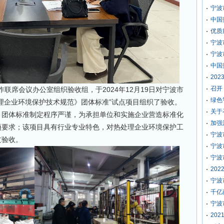
宁波
中国
优质
宁波
宁波
中国
20
召开
席会议办公室组织验收组，于2024年12月19日对宁波市
绿色
理企业环境保护技术规范》团体标准”试点项目组织了验收。
关于
，团体标准制定程序严谨，为承担单位和实施企业营造标准化
加强
项要求；该项目具有行业专业特色，对热处理企业环境保护工
宁波
过验收。
宁波
宁波
20
宁波
千亿
宁波
20