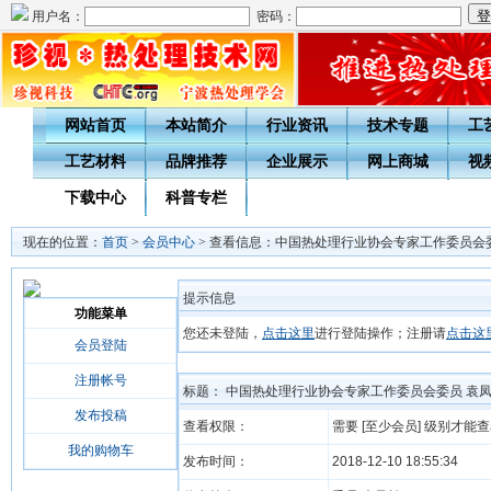
用户名：
密码：
网站首页
本站简介
行业资讯
技术专题
工
工艺材料
品牌推荐
企业展示
网上商城
视
下载中心
科普专栏
现在的位置：
首页
>
会员中心
> 查看信息：中国热处理行业协会专家工作委员会
提示信息
功能菜单
您还未登陆，
点击这里
进行登陆操作；注册请
点击这
会员登陆
注册帐号
标题： 中国热处理行业协会专家工作委员会委员 袁
发布投稿
查看权限：
需要 [至少会员] 级别才能
我的购物车
发布时间：
2018-12-10 18:55:34