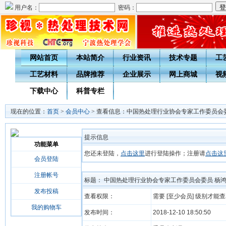
用户名：
密码：
网站首页
本站简介
行业资讯
技术专题
工
工艺材料
品牌推荐
企业展示
网上商城
视
下载中心
科普专栏
现在的位置：
首页
>
会员中心
> 查看信息：中国热处理行业协会专家工作委员会
提示信息
功能菜单
您还未登陆，
点击这里
进行登陆操作；注册请
点击这
会员登陆
注册帐号
标题： 中国热处理行业协会专家工作委员会委员 杨
发布投稿
查看权限：
需要 [至少会员] 级别才能
我的购物车
发布时间：
2018-12-10 18:50:50