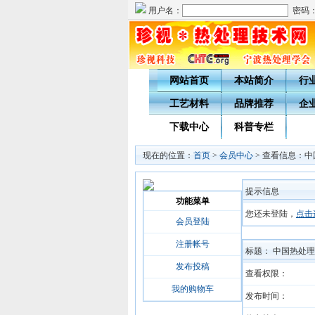
用户名：
密码
网站首页
本站简介
行
工艺材料
品牌推荐
企
下载中心
科普专栏
现在的位置：
首页
>
会员中心
> 查看信息：中
提示信息
功能菜单
您还未登陆，
点击
会员登陆
注册帐号
标题： 中国热处理
发布投稿
查看权限：
我的购物车
发布时间：