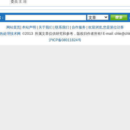
委员 王 冶
索：
网站首页
|
本站声明
|
关于我们
|
联系我们
|
合作服务
|
欢迎浏览,您是第
位访客
热处理技术网
©2013 所属文章仅供研究和参考，版权归作者所有! E-mail: chte@chte
沪ICP备08011824号